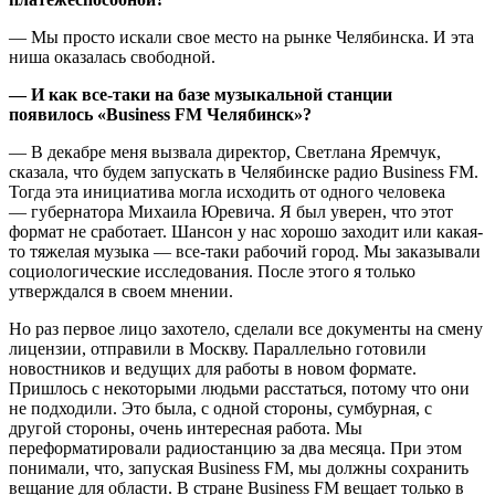
— Мы просто искали свое место на рынке Челябинска. И эта
ниша оказалась свободной.
— И как все-таки на базе музыкальной станции
появилось «Business FM Челябинск»?
— В декабре меня вызвала директор, Светлана Яремчук,
сказала, что будем запускать в Челябинске радио Business FM.
Тогда эта инициатива могла исходить от одного человека
— губернатора Михаила Юревича. Я был уверен, что этот
формат не сработает. Шансон у нас хорошо заходит или какая-
то тяжелая музыка — все-таки рабочий город. Мы заказывали
социологические исследования. После этого я только
утверждался в своем мнении.
Но раз первое лицо захотело, сделали все документы на смену
лицензии, отправили в Москву. Параллельно готовили
новостников и ведущих для работы в новом формате.
Пришлось с некоторыми людьми расстаться, потому что они
не подходили. Это была, с одной стороны, сумбурная, с
другой стороны, очень интересная работа. Мы
переформатировали радиостанцию за два месяца. При этом
понимали, что, запуская Business FM, мы должны сохранить
вещание для области. В стране Business FM вещает только в