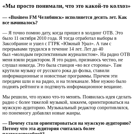
«Мы просто понимали, что это какой-то колхоз»
— «Business FM Челябинск» исполняется десять лет. Как
все начиналось?
— Я точно помню дату, когда пришел в холдинг ОТВ. Это
было 11 октября 2010 года. Я тогда отработал выборы в
Заксобрание и ушел с ГТРК «Южный Урал». А там с
перерывами трудился в течение 14 лет. Лет до 40
был «молодым перспективным журналистом». На радио ОТВ
меня взяли редактором. Я это радио, признаюсь честно, не
слушал никогда. Это была станция «во все стороны». Там
крутили музыку от русского рока до фолка, ставили
информационные и новостные программы. Причем эти
передачи шли и на радио, и на телеканале. Мне нужно было
поднять рейтинги и подтянуть информационное вещание.
Мы решили, что нужно что-то менять. Появилась идея сделать
радио с более тяжелой музыкой, хоккеем, ориентироваться на
мужскую аудиторию. Музыкальный редактор сопротивлялся,
но понемногу добавлял новые жанры.
— Почему стали ориентироваться на мужскую аудиторию?
Потому что эта аудитория считалась более
платежеспособной?