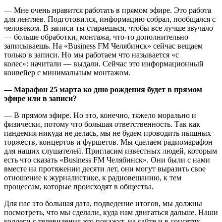
— Мне очень нравится работать в прямом эфире. Это работа
для лентяев. Подготовился, информацию собрал, пообщался с
человеком. В записи ты стараешься, чтобы все лучше звучало
— больше обработки, монтажа, что-то дополнительно
записываешь. На «Business FM Челябинск» сейчас вещаем
только в записи. Но мы работаем что называется «с
колес»: начитали — выдали. Сейчас это информационный
конвейер с минимальным монтажом.
— Марафон 25 марта ко дню рождения будет в прямом
эфире или в записи?
— В прямом эфире. Но это, конечно, тяжело морально и
физически, потому что большая ответственность. Так как
пандемия никуда не делась, мы не будем проводить пышных
торжеств, концертов и фуршетов. Мы сделаем радиомарафон
для наших слушателей. Пригласим известных людей, которым
есть что сказать «Business FM Челябинск». Они были с нами
вместе на протяжении десяти лет, они могут выразить свое
отношение к журналистике, к радиовещанию, к тем
процессам, которые происходят в общества.
Для нас это большая дата, подведение итогов, мы должны
посмотреть, что мы сделали, куда нам двигаться дальше. Наши
коллеги с телевидения это покажут, на сайте и в соцсетях