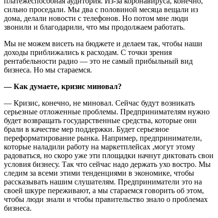
платежеспособная аудитория. Из-за коронавируса, конечно,
сильно проседали. Мы два с половиной месяца вещали из
дома, делали новости с телефонов. Но потом мне люди
звонили и благодарили, что мы продолжаем работать.
Мы не можем висеть на бюджете и делаем так, чтобы наши
доходы приближались к расходам. С точки зрения
рентабельности радио — это не самый прибыльный вид
бизнеса. Но мы стараемся.
— Как думаете, кризис миновал?
— Кризис, конечно, не миновал. Сейчас будут возникать
серьезные отложенные проблемы. Предпринимателям нужно
будет возвращать государственные средства, которые они
брали в качестве мер поддержки. Будет серьезное
переформатирование рынка. Например, предприниматели,
которые наладили работу на маркетплейсах ,могут этому
радоваться, но скоро уже эти площадки начнут диктовать свои
условия бизнесу. Так что сейчас надо держать ухо востро. Мы
следим за всеми этими тенденциями в экономике, чтобы
рассказывать нашим слушателям. Предприниматели это на
своей шкуре переживают, а мы стараемся говорить об этом,
чтобы люди знали и чтобы правительство знало о проблемах
бизнеса.