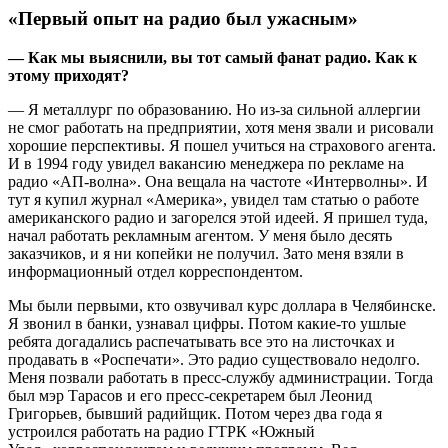
«Первый опыт на радио был ужасным»
— Как мы выяснили, вы тот самый фанат радио. Как к
этому приходят?
— Я металлург по образованию. Но из-за сильной аллергии
не смог работать на предприятии, хотя меня звали и рисовали
хорошие перспективы. Я пошел учиться на страхового агента.
И в 1994 году увидел вакансию менеджера по рекламе на
радио «АП-волна». Она вещала на частоте «Интерволны». И
тут я купил журнал «Америка», увидел там статью о работе
американского радио и загорелся этой идеей. Я пришел туда,
начал работать рекламным агентом. У меня было десять
заказчиков, и я ни копейки не получил. Зато меня взяли в
информационный отдел корреспондентом.
Мы были первыми, кто озвучивал курс доллара в Челябинске.
Я звонил в банки, узнавал цифры. Потом какие-то ушлые
ребята догадались распечатывать все это на листочках и
продавать в «Роспечати». Это радио существовало недолго.
Меня позвали работать в пресс-службу администрации. Тогда
был мэр Тарасов и его пресс-секретарем был Леонид
Григорьев, бывший радийщик. Потом через два года я
устроился работать на радио ГТРК «Южный