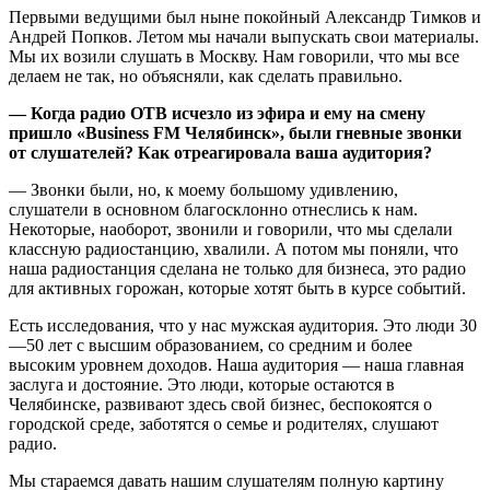
Первыми ведущими был ныне покойный Александр Тимков и
Андрей Попков. Летом мы начали выпускать свои материалы.
Мы их возили слушать в Москву. Нам говорили, что мы все
делаем не так, но объясняли, как сделать правильно.
— Когда радио ОТВ исчезло из эфира и ему на смену
пришло «Business FM Челябинск», были гневные звонки
от слушателей? Как отреагировала ваша аудитория?
— Звонки были, но, к моему большому удивлению,
слушатели в основном благосклонно отнеслись к нам.
Некоторые, наоборот, звонили и говорили, что мы сделали
классную радиостанцию, хвалили. А потом мы поняли, что
наша радиостанция сделана не только для бизнеса, это радио
для активных горожан, которые хотят быть в курсе событий.
Есть исследования, что у нас мужская аудитория. Это люди 30
—50 лет с высшим образованием, со средним и более
высоким уровнем доходов. Наша аудитория — наша главная
заслуга и достояние. Это люди, которые остаются в
Челябинске, развивают здесь свой бизнес, беспокоятся о
городской среде, заботятся о семье и родителях, слушают
радио.
Мы стараемся давать нашим слушателям полную картину