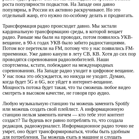
роста популярности подкастов. На Западе они давно
популярны, в России их активно раскручивают. Но это
отдельный жанр, его нужно по-особому делать и продвигать.
Трансформация радио происходит давно. Мы застали
кардинальную трансформацию среды, в которой вещает
радио. Раньше мы были на проводах, потом появилось УКВ-
вещание, в 90-х годах УКВ было забито радиостанциями.
Потом все перетекли на FM, потому что у нас появились FM-
приемники. Уже давно канули в лету СВ, КВ. Хотя до сих пор
проводятся соревнования радиолюбителей. Наши
спортсмены, кстати, побеждают на международных
соревнованиях. На Западе радио уходит в цифровое вещание.
У нас пока это обсуждается, но никуда не уходит. Думаю,
когда будет 5G и 6G, все уйдет в интернет-вещание.
Мощность потока будет такая, что ты сможешь любое видео
смотреть в высоком качестве, не говоря про аудио.
Любую музыкальную станцию ты можешь заменить Spotify
или можешь создать свой плейлист. А информационную
станцию нельзя заменить ничем — кто тебе этот контент
создаст? Ты будешь все равно потреблять то, что создала
редакция, радиожурналист. Информационное радио точно не
умрет, оно будет трансформироваться, чтобы быть удобным
для потребления. Ты можешь ехать в машине и слушать