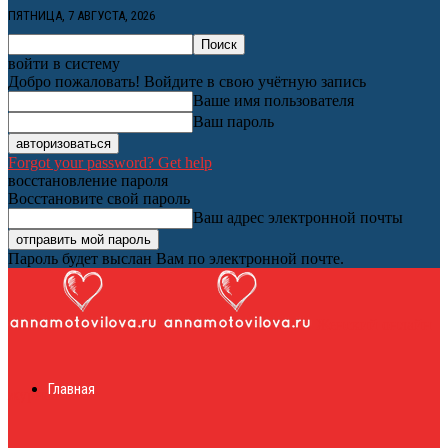
ПЯТНИЦА, 7 АВГУСТА, 2026
войти в систему
Добро пожаловать! Войдите в свою учётную запись
Ваше имя пользователя
Ваш пароль
Forgot your password? Get help
восстановление пароля
Восстановите свой пароль
Ваш адрес электронной почты
Пароль будет выслан Вам по электронной почте.
Женский онлайн
Главная
журнал