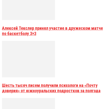
Алексей Текслер принял участие в дружеском матче
по баскетболу 3×3
Шесть тысяч писем получили психологи на «Почту
доверия» от южноуральских подростков за полгода