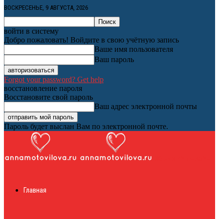
ВОСКРЕСЕНЬЕ, 9 АВГУСТА, 2026
войти в систему
Добро пожаловать! Войдите в свою учётную запись
Ваше имя пользователя
Ваш пароль
Forgot your password? Get help
восстановление пароля
Восстановите свой пароль
Ваш адрес электронной почты
Пароль будет выслан Вам по электронной почте.
Женский онлайн
Главная
журнал