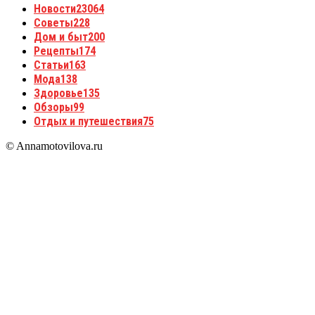
Новости
23064
Советы
228
Дом и быт
200
Рецепты
174
Статьи
163
Мода
138
Здоровье
135
Обзоры
99
Отдых и путешествия
75
© Annamotovilova.ru