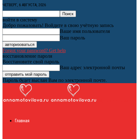
ЧЕТВЕРГ, 6 АВГУСТА, 2026
войти в систему
Добро пожаловать! Войдите в свою учётную запись
Ваше имя пользователя
Ваш пароль
Forgot your password? Get help
восстановление пароля
Восстановите свой пароль
Ваш адрес электронной почты
Пароль будет выслан Вам по электронной почте.
Женский онлайн
Главная
журнал