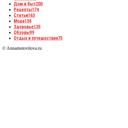
Дом и быт
200
Рецепты
174
Статьи
163
Мода
138
Здоровье
135
Обзоры
99
Отдых и путешествия
75
© Annamotovilova.ru