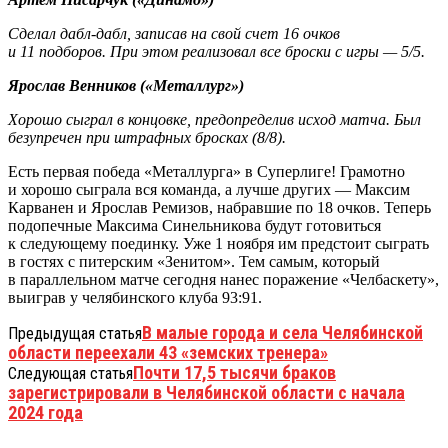
Сделал дабл-дабл, записав на свой счет 16 очков
и 11 подборов. При этом реализовал все броски с игры — 5/5.
Ярослав Венников («Металлург»)
Хорошо сыграл в концовке, предопределив исход матча. Был
безупречен при штрафных бросках (8/8).
Есть первая победа «Металлурга» в Суперлиге! Грамотно
и хорошо сыграла вся команда, а лучше других — Максим
Карванен и Ярослав Ремизов, набравшие по 18 очков. Теперь
подопечные Максима Синельникова будут готовиться
к следующему поединку. Уже 1 ноября им предстоит сыграть
в гостях с питерским «Зенитом». Тем самым, который
в параллельном матче сегодня нанес поражение «Челбаскету»,
выиграв у челябинского клуба 93:91.
В малые города и села Челябинской
Предыдущая статья
области переехали 43 «земских тренера»
Почти 17,5 тысячи браков
Следующая статья
зарегистрировали в Челябинской области с начала
2024 года