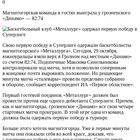
0
Магнитогорская команда в гостях выиграла у грозненского
«Динамо» — 82:74
Свою первую победу в Суперлиге одержали баскетболисты
магнитогорского «Металлурга». Сегодня, 29 октября,
южноуральцы взяли верх в Грозном над местным «Динамо»
со счетом 82:74. Подопечные Максима Синельникова
контролировали ход матча, хотя и позволили соперникам
в концовке почти выровнять положение. Но решающие
минуты матча «сталевары» провели предельно собранно
в обороне, сообщает корреспондент ИА «Первое областное».
Первый гостевой поединок «Металлург» должен был
провести против еще одного дебютанта Суперлиги. Причем,
как и магнитогорцы, грозненское «Динамо» все свои четыре
стартовых матча проиграло. В этой игре одна из команд
должна была одержать первую победу в турнире.
Больше этого хотели магнитогорцы. Уже в первые минуты
матча они показали себя во всей красе, доказав, что
с настроем на победу у них все в порядке. Спустя шесть