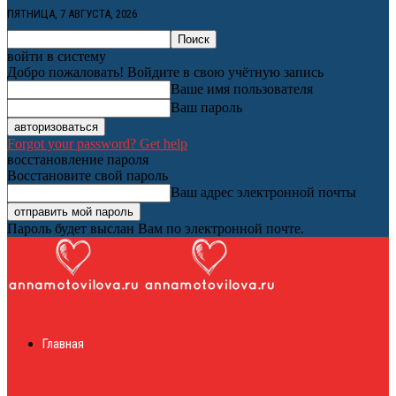
ПЯТНИЦА, 7 АВГУСТА, 2026
войти в систему
Добро пожаловать! Войдите в свою учётную запись
Ваше имя пользователя
Ваш пароль
Forgot your password? Get help
восстановление пароля
Восстановите свой пароль
Ваш адрес электронной почты
Пароль будет выслан Вам по электронной почте.
Женский онлайн
Главная
журнал