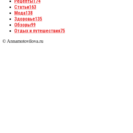
Рецепты
174
Статьи
163
Мода
138
Здоровье
135
Обзоры
99
Отдых и путешествия
75
© Annamotovilova.ru