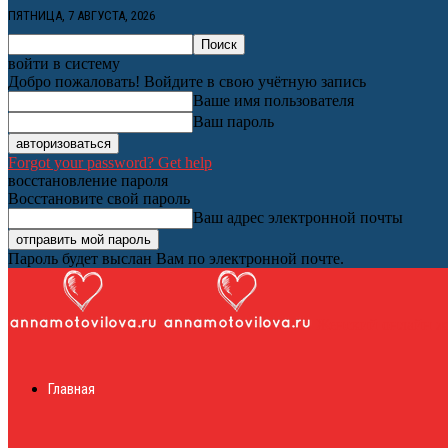
ПЯТНИЦА, 7 АВГУСТА, 2026
войти в систему
Добро пожаловать! Войдите в свою учётную запись
Ваше имя пользователя
Ваш пароль
Forgot your password? Get help
восстановление пароля
Восстановите свой пароль
Ваш адрес электронной почты
Пароль будет выслан Вам по электронной почте.
Женский онлайн ж
Главная