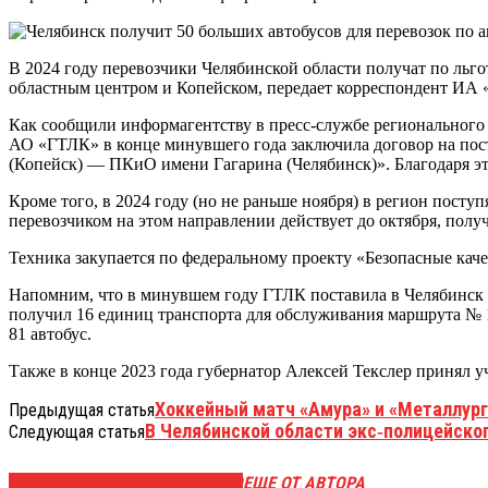
В 2024 году перевозчики Челябинской области получат по льг
областным центром и Копейском, передает корреспондент ИА 
Как сообщили информагентству в пресс-службе регионального 
АО «ГТЛК» в конце минувшего года заключила договор на пос
(Копейск) — ПКиО имени Гагарина (Челябинск)». Благодаря эт
Кроме того, в 2024 году (но не раньше ноября) в регион пост
перевозчиком на этом направлении действует до октября, получ
Техника закупается по федеральному проекту «Безопасные кач
Напомним, что в минувшем году ГТЛК поставила в Челябинск 
получил 16 единиц транспорта для обслуживания маршрута № 
81 автобус.
Также в конце 2023 года губернатор Алексей Текслер принял у
Хоккейный матч «Амура» и «Металлург
Предыдущая статья
В Челябинской области экс‑полицейског
Следующая статья
ЭТО МОЖЕТ БЫТЬ ИНТЕРЕСНО
ЕЩЕ ОТ АВТОРА