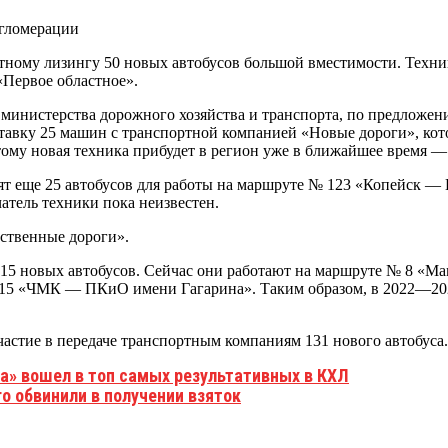
отному лизингу 50 новых автобусов большой вместимости. Техни
«Первое областное».
министерства дорожного хозяйства и транспорта, по предложен
тавку 25 машин с транспортной компанией «Новые дороги», ко
ому новая техника прибудет в регион уже в ближайшее время — 
упят еще 25 автобусов для работы на маршруте № 123 «Копейск 
атель техники пока неизвестен.
ественные дороги».
15 новых автобусов. Сейчас они работают на маршруте № 8 «М
15 «ЧМК — ПКиО имени Гагарина». Таким образом, в 2022—2024
частие в передаче транспортным компаниям 131 нового автобуса.
а» вошел в топ самых результативных в КХЛ
о обвинили в получении взяток