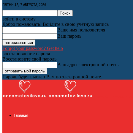
ПЯТНИЦА, 7 АВГУСТА, 2026
войти в систему
Добро пожаловать! Войдите в свою учётную запись
Ваше имя пользователя
Ваш пароль
Forgot your password? Get help
восстановление пароля
Восстановите свой пароль
Ваш адрес электронной почты
Пароль будет выслан Вам по электронной почте.
Женский онлайн ж
Главная