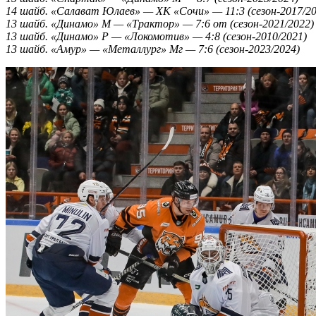
14 шайб. «Салават Юлаев» — ХК «Сочи» — 11:3 (сезон-2017/20
13 шайб. «Динамо» М — «Трактор» — 7:6 от (сезон-2021/2022)
13 шайб. «Динамо» Р — «Локомотив» — 4:8 (сезон-2010/2021)
13 шайб. «Амур» — «Металлург» Мг — 7:6 (сезон-2023/2024)