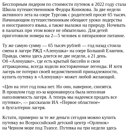
Бесспорным лидером по стоимости путевок в 2022 году стала
Школа путешественников Федора Конюхова. За две недели
активного лета на озере Тургояк с родителей просят 65 тысяч.
Начинающим путешественникам обещают уроки лидерства
и иностранного языка, а также вылазки на природу. Ночевать
в палатках при этом вовсе не обязательно. Для детей
приготовили номера на 2—5 человек и пятиразовое питание.
Ту же самую сумму — 65 тысяч рублей — год назад стоила
смена в лагере РЖД «Аленушка» на озере Большой Еланчик.
Правда, смена здесь длится не две недели, а 21 день.
Об «Аленушке», где есть крытый бассейн и свои
аттракционы, всегда ходили восторженные легенды. И хотя
лагерь не потерял своей ведомственной принадлежности,
купить путевку в «Аленушку» может любой желающий.
«Цен на этот год пока нет. Но они, наверное, снизятся.
В прошлом году из-за коронавируса была неполная
наполняемость лагеря. А теперь мы надеемся продать все
путевки», — рассказали ИА «Первое областное»
в бухгалтерии лагеря.
Кстати, примерно за те же деньги сегодня можно купить
путевку во Всероссийский детский центр «Орленок»
на Черном море под Туапсе. Путевка на три недели здесь