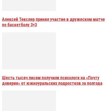
Алексей Текслер принял участие в дружеском матче
по баскетболу 3×3
Шесть тысяч писем получили психологи на «Почту
доверия» от южноуральских подростков за полгода