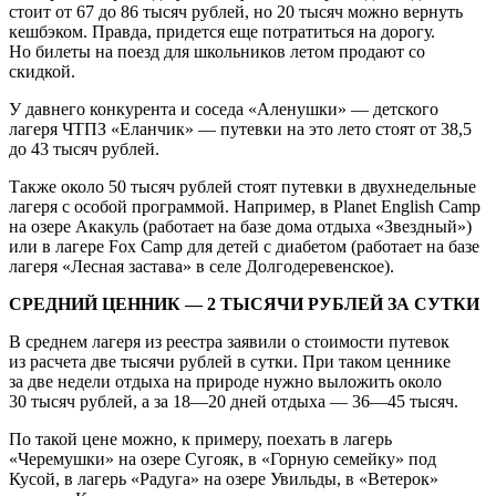
стоит от 67 до 86 тысяч рублей, но 20 тысяч можно вернуть
кешбэком. Правда, придется еще потратиться на дорогу.
Но билеты на поезд для школьников летом продают со
скидкой.
У давнего конкурента и соседа «Аленушки» — детского
лагеря ЧТПЗ «Еланчик» — путевки на это лето стоят от 38,5
до 43 тысяч рублей.
Также около 50 тысяч рублей стоят путевки в двухнедельные
лагеря с особой программой. Например, в Planet English Camp
на озере Акакуль (работает на базе дома отдыха «Звездный»)
или в лагере Fox Camp для детей с диабетом (работает на базе
лагеря «Лесная застава» в селе Долгодеревенское).
СРЕДНИЙ ЦЕННИК — 2 ТЫСЯЧИ РУБЛЕЙ ЗА СУТКИ
В среднем лагеря из реестра заявили о стоимости путевок
из расчета две тысячи рублей в сутки. При таком ценнике
за две недели отдыха на природе нужно выложить около
30 тысяч рублей, а за 18—20 дней отдыха — 36—45 тысяч.
По такой цене можно, к примеру, поехать в лагерь
«Черемушки» на озере Сугояк, в «Горную семейку» под
Кусой, в лагерь «Радуга» на озере Увильды, в «Ветерок»