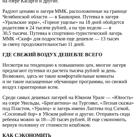
на озере Касарги и другие.
Радуют ценами и лагеря ММК, расположенные на границе
Челябинской области — в Башкирии. Путевка в лагеря
«Уральские зори», «Горное ущелье» на 18 дней обойдется
родителям в 24 тысячи рублей, а на три недели — в
30,5 тысячи. Путевка в спортивно-туристический лагерь
ММК «Скиф» для подростков еще дешевле — 13 тысяч
за смену продолжительностью 11 дней.
ГДЕ СВЕЖИЙ ВОЗДУХ ДЕШЕВЛЕ ВСЕГО
Несмотря на тенденцию к повышению цен, многие лагеря
предлагают путевки из расчета тысяча рублей за день.
Возможно, здесь не такие комфортабельные комнаты
и не такие насыщенные обучающие программы, но свежий
воздух гарантирован всем.
Среди самых дешевых лагерей на Южном Урале — «Юность»
на озере Увильды, «Бригантина» на Тургояке, «Лесная сказка»
под Пластом, «Уралец» и лагерь имени Лаптева под Саткой,
«Сосновый бор» в Уйском районе и другие. Отправить сюда
ребенка можно за 18—20 тысяч рублей. И еще сэкономить,
вернув половину от стоимости кешбэком.
КАК СЭКОНОМИТЬ