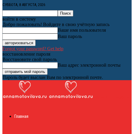
СУББОТА, 8 АВГУСТА, 2026
войти в систему
Добро пожаловать! Войдите в свою учётную запись
Ваше имя пользователя
Ваш пароль
Forgot your password? Get help
восстановление пароля
Восстановите свой пароль
Ваш адрес электронной почты
Пароль будет выслан Вам по электронной почте.
Женский онлайн
Главная
журнал