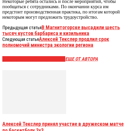
Некоторые ребята остались и после мероприятий, чтобы
пообщаться с сотрудниками. По окончании курса им
предстоит производственная практика, по итогам которой
некоторым могут предложить трудоустройство.
В Магнитогорске высадили шесть
Предыдущая статья
тысяч кустов барбариса и кизильника
Алексей Текслер продлил срок
Следующая статья
полномочий министра экологии региона
ЭТО МОЖЕТ БЫТЬ ИНТЕРЕСНО
ЕЩЕ ОТ АВТОРА
Алексей Текслер принял участие в дружеском матче
по баскетболу 3×3