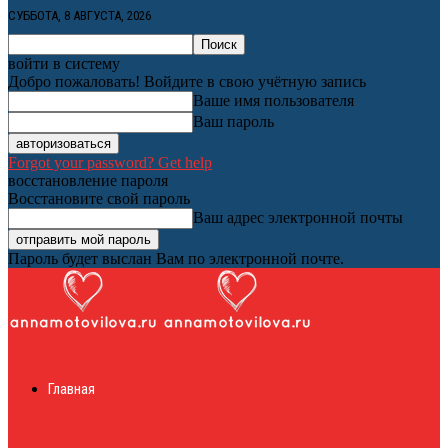
СУББОТА, 8 АВГУСТА, 2026
войти в систему
Добро пожаловать! Войдите в свою учётную запись
Ваше имя пользователя
Ваш пароль
Forgot your password? Get help
восстановление пароля
Восстановите свой пароль
Ваш адрес электронной почты
Пароль будет выслан Вам по электронной почте.
Женский онлайн
Главная
журнал