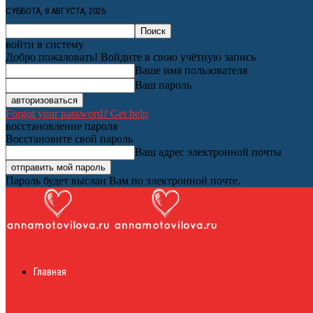
СУББОТА, 8 АВГУСТА, 2026
войти в систему
Добро пожаловать! Войдите в свою учётную запись
Ваше имя пользователя
Ваш пароль
Forgot your password? Get help
восстановление пароля
Восстановите свой пароль
Ваш адрес электронной почты
Пароль будет выслан Вам по электронной почте.
Женский онлайн ж
Главная