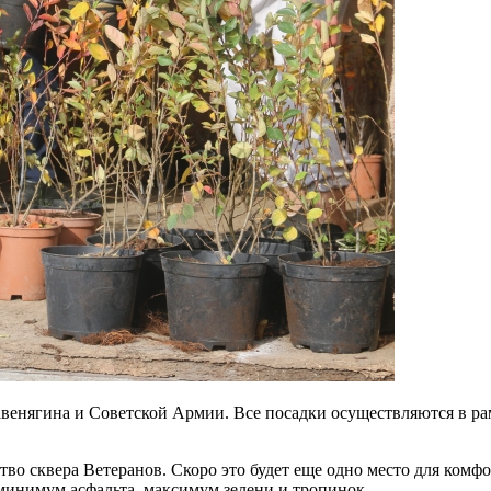
 Завенягина и Советской Армии. Все посадки осуществляются в 
тво сквера Ветеранов. Скоро это будет еще одно место для комф
минимум асфальта, максимум зелени и тропинок.