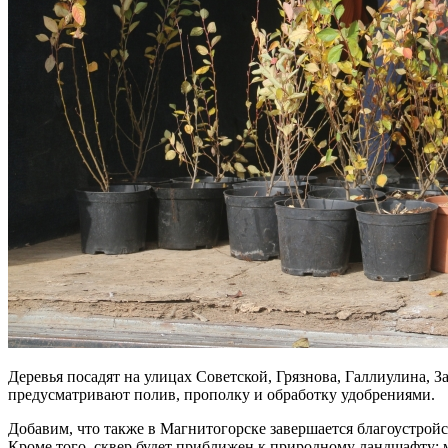
Деревья посадят на улицах Советской, Грязнова, Галлиулина,
предусматривают полив, прополку и обработку удобрениями.
Добавим, что также в Магнитогорске завершается благоустройс
Кроме того, сквер будет приближен к природному ландшафту: 