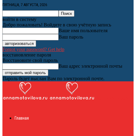
ПЯТНИЦА, 7 АВГУСТА, 2026
войти в систему
Добро пожаловать! Войдите в свою учётную запись
Ваше имя пользователя
Ваш пароль
Forgot your password? Get help
восстановление пароля
Восстановите свой пароль
Ваш адрес электронной почты
Пароль будет выслан Вам по электронной почте.
Женский онлайн
Главная
журнал