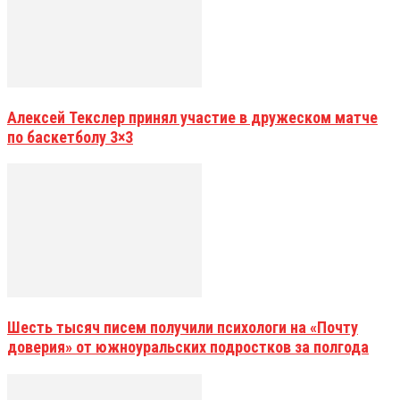
Алексей Текслер принял участие в дружеском матче
по баскетболу 3×3
Шесть тысяч писем получили психологи на «Почту
доверия» от южноуральских подростков за полгода