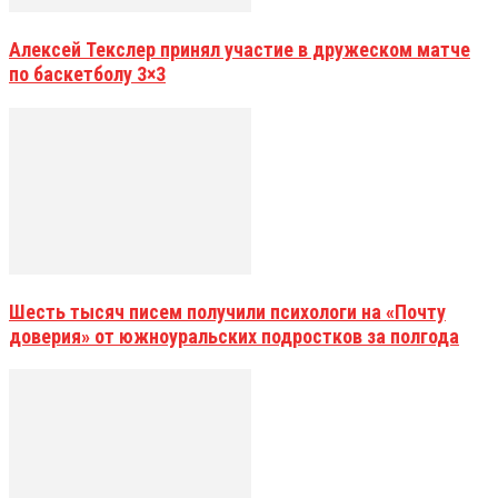
Алексей Текслер принял участие в дружеском матче
по баскетболу 3×3
Шесть тысяч писем получили психологи на «Почту
доверия» от южноуральских подростков за полгода