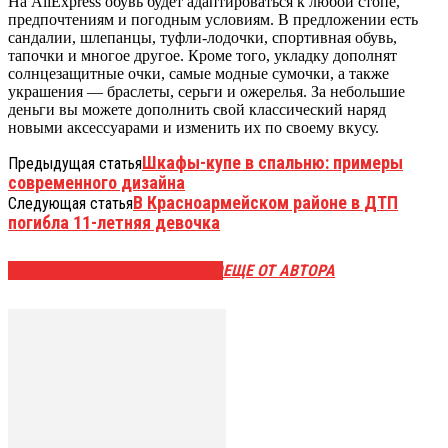
На AliExpress обувь будет адаптироваться к любой стопе,
предпочтениям и погодным условиям. В предложении есть
сандалии, шлепанцы, туфли-лодочки, спортивная обувь,
тапочки и многое другое. Кроме того, укладку дополнят
солнцезащитные очки, самые модные сумочки, а также
украшения — браслеты, серьги и ожерелья. За небольшие
деньги вы можете дополнить свой классический наряд
новыми аксессуарами и изменить их по своему вкусу.
Шкафы-купе в спальню: примеры
Предыдущая статья
современного дизайна
В Красноармейском районе в ДТП
Следующая статья
погибла 11-летняя девочка
ЭТО МОЖЕТ БЫТЬ ИНТЕРЕСНО
ЕЩЕ ОТ АВТОРА