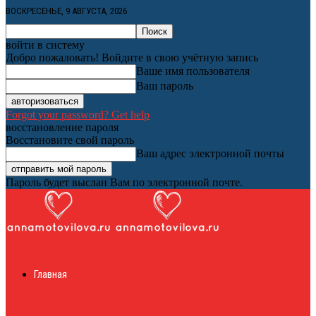
ВОСКРЕСЕНЬЕ, 9 АВГУСТА, 2026
войти в систему
Добро пожаловать! Войдите в свою учётную запись
Ваше имя пользователя
Ваш пароль
Forgot your password? Get help
восстановление пароля
Восстановите свой пароль
Ваш адрес электронной почты
Пароль будет выслан Вам по электронной почте.
Женский онлайн
Главная
журнал