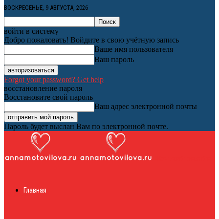
ВОСКРЕСЕНЬЕ, 9 АВГУСТА, 2026
войти в систему
Добро пожаловать! Войдите в свою учётную запись
Ваше имя пользователя
Ваш пароль
Forgot your password? Get help
восстановление пароля
Восстановите свой пароль
Ваш адрес электронной почты
Пароль будет выслан Вам по электронной почте.
Женский онлайн
Главная
журнал