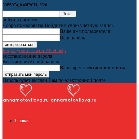
СУББОТА, 8 АВГУСТА, 2026
войти в систему
Добро пожаловать! Войдите в свою учётную запись
Ваше имя пользователя
Ваш пароль
Forgot your password? Get help
восстановление пароля
Восстановите свой пароль
Ваш адрес электронной почты
Пароль будет выслан Вам по электронной почте.
Женский онлайн
Главная
журнал