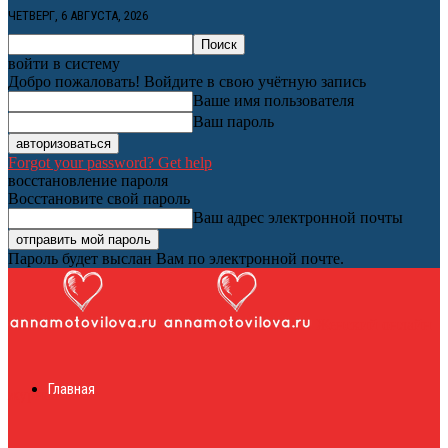
ЧЕТВЕРГ, 6 АВГУСТА, 2026
войти в систему
Добро пожаловать! Войдите в свою учётную запись
Ваше имя пользователя
Ваш пароль
Forgot your password? Get help
восстановление пароля
Восстановите свой пароль
Ваш адрес электронной почты
Пароль будет выслан Вам по электронной почте.
Женский онлайн
Главная
журнал