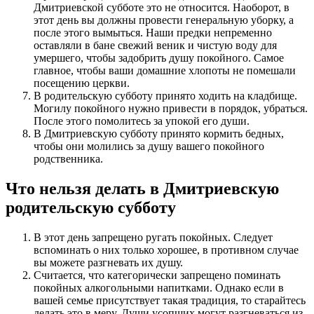
Дмитриевской субботе это не относится. Наоборот, в
этот день вы должны провести генеральную уборку, а
после этого вымыться. Наши предки непременно
оставляли в бане свежий веник и чистую воду для
умершего, чтобы задобрить душу покойного. Самое
главное, чтобы ваши домашние хлопоты не помешали
посещению церкви.
В родительскую субботу принято ходить на кладбище.
Могилу покойного нужно привести в порядок, убраться.
После этого помолитесь за упокой его души.
В Дмитриевскую субботу принято кормить бедных,
чтобы они молились за душу вашего покойного
родственника.
Что нельзя делать в Дмитриевскую
родительскую субботу
В этот день запрещено ругать покойных. Следует
вспоминать о них только хорошее, в противном случае
вы можете разгневать их душу.
Считается, что категорически запрещено поминать
покойных алкогольными напитками. Однако если в
вашей семье присутствует такая традиция, то старайтесь
делать это в меру. Души усопших могут разгневаться из-