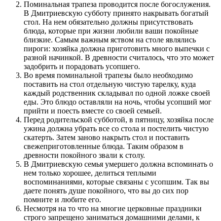
Поминальная трапеза проводится после богослужения.
В Дмитриевскую субботу принято накрывать богатый
стол. На нем обязательно должны присутствовать
блюда, которые при жизни любили ваши покойные
близкие. Самым важным яством на столе являлись
пироги: хозяйка должна приготовить много выпечки с
разной начинкой. В древности считалось, что это может
задобрить и порадовать усопшего.
Во время поминальной трапезы было необходимо
поставить на стол отдельную чистую тарелку, куда
каждый родственник складывал по одной ложке своей
еды. Это блюдо оставляли на ночь, чтобы усопший мог
прийти и поесть вместе со своей семьей.
Перед родительской субботой, в пятницу, хозяйка после
ужина должна убрать все со стола и постелить чистую
скатерть. Затем заново накрыть стол и поставить
свежеприготовленные блюда. Таким образом в
древности покойного звали к столу.
В Дмитриевскую семья умершего должна вспоминать о
нем только хорошее, делиться теплыми
воспоминаниями, которые связаны с усопшим. Так вы
даете понять душе покойного, что вы до сих пор
помните и любите его.
Несмотря на то что на многие церковные праздники
строго запрещено заниматься домашними делами, к