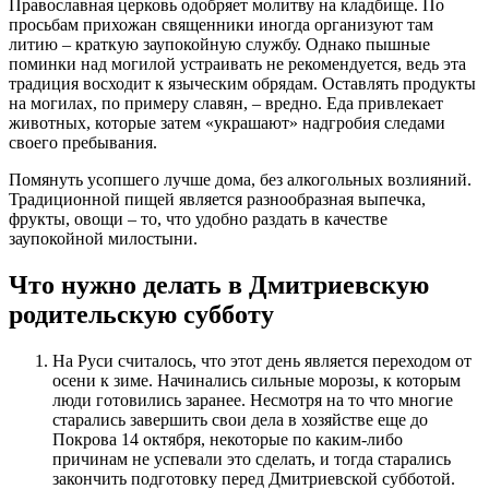
Православная церковь одобряет молитву на кладбище. По
просьбам прихожан священники иногда организуют там
литию – краткую заупокойную службу. Однако пышные
поминки над могилой устраивать не рекомендуется, ведь эта
традиция восходит к языческим обрядам. Оставлять продукты
на могилах, по примеру славян, – вредно. Еда привлекает
животных, которые затем «украшают» надгробия следами
своего пребывания.
Помянуть усопшего лучше дома, без алкогольных возлияний.
Традиционной пищей является разнообразная выпечка,
фрукты, овощи – то, что удобно раздать в качестве
заупокойной милостыни.
Что нужно делать в Дмитриевскую
родительскую субботу
На Руси считалось, что этот день является переходом от
осени к зиме. Начинались сильные морозы, к которым
люди готовились заранее. Несмотря на то что многие
старались завершить свои дела в хозяйстве еще до
Покрова 14 октября, некоторые по каким-либо
причинам не успевали это сделать, и тогда старались
закончить подготовку перед Дмитриевской субботой.