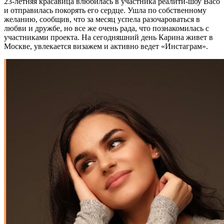
23-летняя красавица влюбилась в участника реалити-шоу Васо
и отправилась покорять его сердце. Ушла по собственному
желанию, сообщив, что за месяц успела разочароваться в
любви и дружбе, но все же очень рада, что познакомилась с
участниками проекта. На сегодняшний день Карина живет в
Москве, увлекается визажем и активно ведет «Инстаграм».