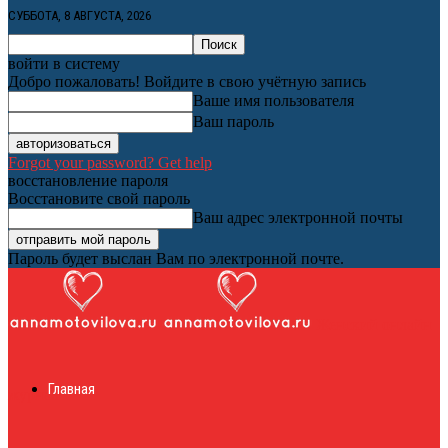
СУББОТА, 8 АВГУСТА, 2026
войти в систему
Добро пожаловать! Войдите в свою учётную запись
Ваше имя пользователя
Ваш пароль
Forgot your password? Get help
восстановление пароля
Восстановите свой пароль
Ваш адрес электронной почты
Пароль будет выслан Вам по электронной почте.
Женский онлайн
Главная
журнал