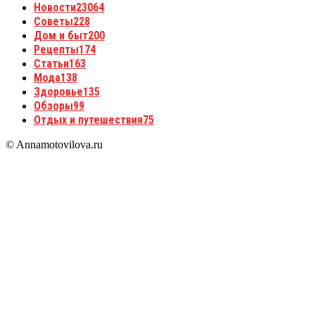
Новости
23064
Советы
228
Дом и быт
200
Рецепты
174
Статьи
163
Мода
138
Здоровье
135
Обзоры
99
Отдых и путешествия
75
© Annamotovilova.ru