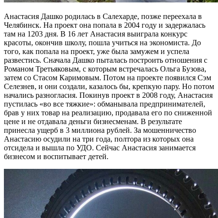
Анастасия Дашко родилась в Салехарде, позже переехала в
Челябинск. На проект она попала в 2004 году и задержалась
там на 1203 дня. В 16 лет Анастасия выиграла конкурс
красоты, окончив школу, пошла учиться на экономиста. До
того, как попала на проект, уже была замужем и успела
развестись. Сначала Дашко пыталась построить отношения с
Романом Третьяковым, с которым встречалась Ольга Бузова,
затем со Стасом Каримовым. Потом на проекте появился Сэм
Селезнев, и они создали, казалось бы, крепкую пару. Но потом
начались разногласия. Покинув проект в 2008 году, Анастасия
пустилась «во все тяжкие»: обманывала предпринимателей,
брав у них товар на реализацию, продавала его по сниженной
цене и не отдавала деньги бизнесменам. В результате
принесла ущерб в 3 миллиона рублей. За мошенничество
Анастасию осудили на три года, полтора из которых она
отсидела и вышла по УДО. Сейчас Анастасия занимается
бизнесом и воспитывает детей.