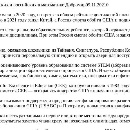
ских и российских в математике Добромир
09.11.2021
0
имали в 2020 году, на третье в общем рейтинге достижений шко
 2021 году занял Китай, а Россия смогла обойти США и подняла
сто в специальном образовательном рейтинге, который отражает 
ым дисциплинам. При этом Россия смогла обойти США и занять в
ию, оказались школьники из Тайваня, Сингапура, Республики Ко
принести персональную стипендию и открыть двери для поступле
, оценивающего уровень образования по системе STEM (аббреви
 организации образовательного процесса в США. Индекс объедин
дметам, как биология, химия, математика, информатика и физика
r for Excellence in Education (CEE), которую основали в 1983 
ая миссия CEE — «сохранять лидерство США» в научных дисципл
кже оказывает поддержку и предоставляет финансирование разл
о биологии в США (USABO) и Программу повышения квалификац
и шесть раз занимали первое или второе место на международн
езультаты заметно упали сразу на нескольких олимпиадах, отмеча