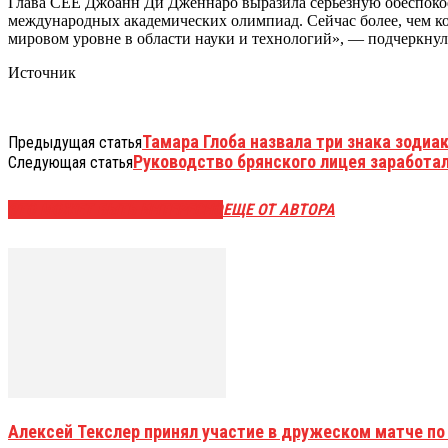
Глава CEE Джоанн Ди Дженнаро выразила серьёзную обеспокоенн
международных академических олимпиад. Сейчас более, чем к
мировом уровне в области науки и технологий», — подчеркнула
Источник
Тамара Глоба назвала три знака зодиа
Предыдущая статья
Руководство брянского лицея заработа
Следующая статья
ЭТО МОЖЕТ БЫТЬ ИНТЕРЕСНО
ЕЩЕ ОТ АВТОРА
Алексей Текслер принял участие в дружеском матче по