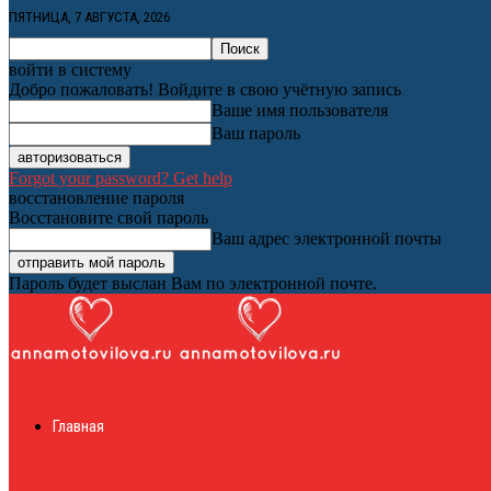
ПЯТНИЦА, 7 АВГУСТА, 2026
войти в систему
Добро пожаловать! Войдите в свою учётную запись
Ваше имя пользователя
Ваш пароль
Forgot your password? Get help
восстановление пароля
Восстановите свой пароль
Ваш адрес электронной почты
Пароль будет выслан Вам по электронной почте.
Женский онлайн ж
Главная