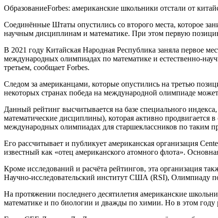
ОбразованиеForbes: американские школьники отстали от китай
Соединённые Штаты опустились со второго места, которое зан
научным дисциплинам и математике. При этом первую позицию в
В 2021 году Китайская Народная Республика заняла первое ме
международных олимпиадах по математике и естественно-научн
третьем, сообщает Forbes.
Следом за американцами, которые опустились на третью позиц
некоторых странах победа на международной олимпиаде может 
Данный рейтинг высчитывается на базе специального индекса
математические дисциплины), которая активно продвигается в
международных олимпиадах для старшеклассников по таким пре
Его рассчитывает и публикует американская организация Cente
известный как «отец американского атомного флота». Основн
Кроме исследований и расчёта рейтингов, эта организация та
Научно-исследовательский институт США (RSI), Олимпиаду п
На протяжении последнего десятилетия американские школьник
математике и по биологии и дважды по химии. Но в этом году р