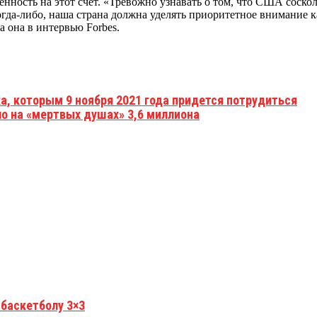
ость на этот счёт. «Тревожно узнавать о том, что США сосколь
огда-либо, наша страна должна уделять приоритетное внимание
 она в интервью Forbes.
ка, которым 9 ноября 2021 года придется потрудиться
ло на «мертвых душах» 3,6 миллиона
 баскетболу 3×3