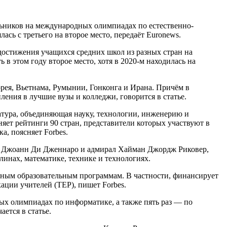
льников на международных олимпиадах по естественно-
сь с третьего на второе место, передаёт Euronews.
достижения учащихся средних школ из разных стран на
 этом году второе место, хотя в 2020-м находилась на
рея, Вьетнама, Румынии, Гонконга и Ирана. Причём в
ния в лучшие вузы и колледжи, говорится в статье.
атура, объединяющая науку, технологии, инженерию и
яет рейтинги 90 стран, представители которых участвуют в
, поясняет Forbes.
году Джоанн Ди Дженнаро и адмирал Хайман Джордж Риковер,
инах, математике, технике и технологиях.
ичным образовательным программам. В частности, финансирует
ии учителей (TEP), пишет Forbes.
ых олимпиадах по информатике, а также пять раз — по
ется в статье.