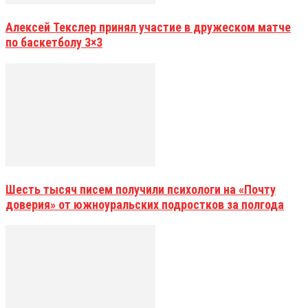
Алексей Текслер принял участие в дружеском матче
по баскетболу 3×3
Шесть тысяч писем получили психологи на «Почту
доверия» от южноуральских подростков за полгода