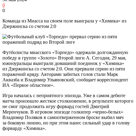
0
0
Команда из Миасса на своем поле выиграла у «Химика» из
Дзержинска со счетом 2:0
Футболисты миасского «Торпедо» одержали долгожданную
победу в группе «Золото» Второй лиги А. Сегодня, 29 мая,
южноуральцы выиграли домашний поединок у «Химика»
из Дзержинска со счетом 2:0. Они прервали серию из пяти
поражений кряду. Авторами забитых голов стали Марк
Аквазба и Владимир Ульяновский, сообщает корреспондент
ИА «Первое областное».
Игра началась с неприятного эпизода. Уже в самом дебюте
матча произошло жесткое столкновение, в результате которого
не смог продолжить игру форвард гостей Дмитрий
Меренчуков. В игровом эпизоде голкипер «черно-белых»
Владимир Поляков в самоотверженном броске выбил мяч
за боковую линию, но при этом нанес сильный удар в голову
форварду «Химика».