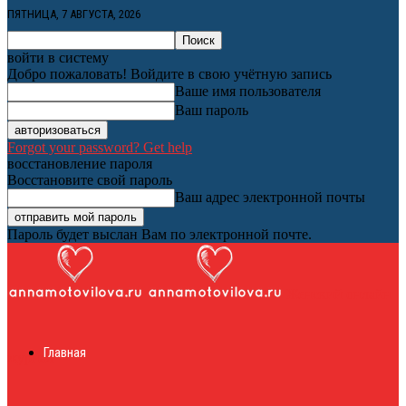
ПЯТНИЦА, 7 АВГУСТА, 2026
войти в систему
Добро пожаловать! Войдите в свою учётную запись
Ваше имя пользователя
Ваш пароль
Forgot your password? Get help
восстановление пароля
Восстановите свой пароль
Ваш адрес электронной почты
Пароль будет выслан Вам по электронной почте.
Женский онлайн
Главная
журнал