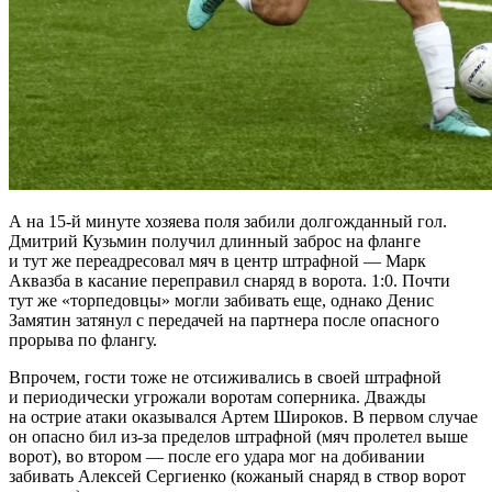
А на 15-й минуте хозяева поля забили долгожданный гол.
Дмитрий Кузьмин получил длинный заброс на фланге
и тут же переадресовал мяч в центр штрафной — Марк
Аквазба в касание переправил снаряд в ворота. 1:0. Почти
тут же «торпедовцы» могли забивать еще, однако Денис
Замятин затянул с передачей на партнера после опасного
прорыва по флангу.
Впрочем, гости тоже не отсиживались в своей штрафной
и периодически угрожали воротам соперника. Дважды
на острие атаки оказывался Артем Широков. В первом случае
он опасно бил из-за пределов штрафной (мяч пролетел выше
ворот), во втором — после его удара мог на добивании
забивать Алексей Сергиенко (кожаный снаряд в створ ворот