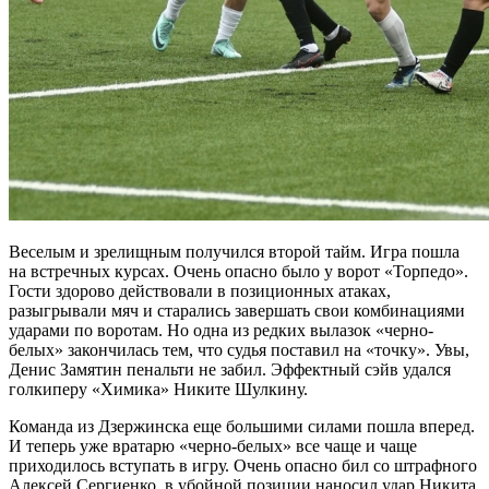
Веселым и зрелищным получился второй тайм. Игра пошла
на встречных курсах. Очень опасно было у ворот «Торпедо».
Гости здорово действовали в позиционных атаках,
разыгрывали мяч и старались завершать свои комбинациями
ударами по воротам. Но одна из редких вылазок «черно-
белых» закончилась тем, что судья поставил на «точку». Увы,
Денис Замятин пенальти не забил. Эффектный сэйв удался
голкиперу «Химика» Никите Шулкину.
Команда из Дзержинска еще большими силами пошла вперед.
И теперь уже вратарю «черно-белых» все чаще и чаще
приходилось вступать в игру. Очень опасно бил со штрафного
Алексей Сергиенко, в убойной позиции наносил удар Никита