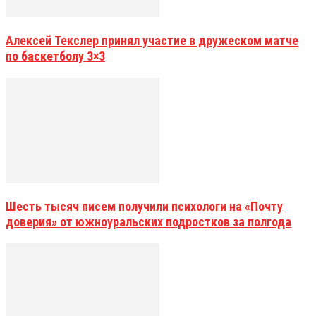
Алексей Текслер принял участие в дружеском матче
по баскетболу 3×3
Шесть тысяч писем получили психологи на «Почту
доверия» от южноуральских подростков за полгода