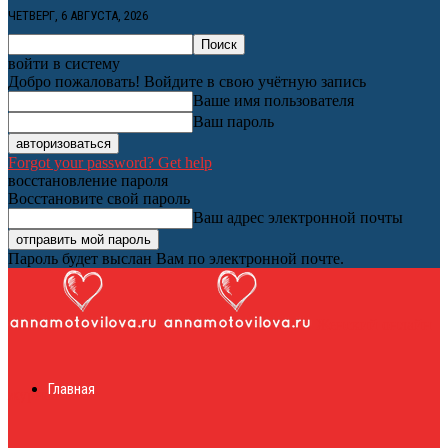
ЧЕТВЕРГ, 6 АВГУСТА, 2026
войти в систему
Добро пожаловать! Войдите в свою учётную запись
Ваше имя пользователя
Ваш пароль
Forgot your password? Get help
восстановление пароля
Восстановите свой пароль
Ваш адрес электронной почты
Пароль будет выслан Вам по электронной почте.
Женский онлайн
Главная
журнал