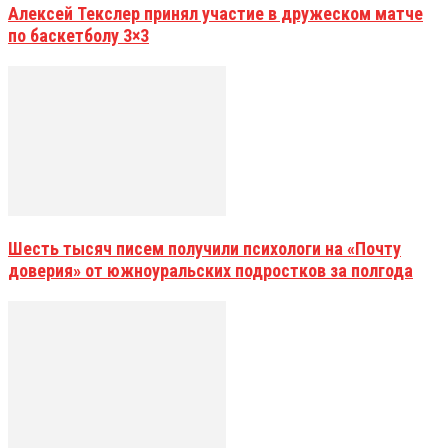
Алексей Текслер принял участие в дружеском матче
по баскетболу 3×3
Шесть тысяч писем получили психологи на «Почту
доверия» от южноуральских подростков за полгода