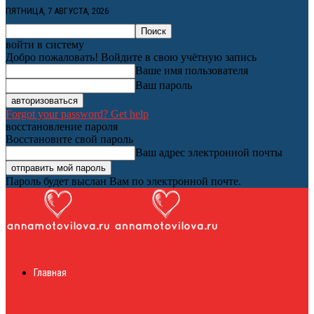
ПЯТНИЦА, 7 АВГУСТА, 2026
войти в систему
Добро пожаловать! Войдите в свою учётную запись
Ваше имя пользователя
Ваш пароль
Forgot your password? Get help
восстановление пароля
Восстановите свой пароль
Ваш адрес электронной почты
Пароль будет выслан Вам по электронной почте.
Женский онлайн
Главная
журнал