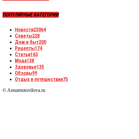
ПОПУЛЯРНЫЕ КАТЕГОРИИ
Новости
23064
Советы
228
Дом и быт
200
Рецепты
174
Статьи
163
Мода
138
Здоровье
135
Обзоры
99
Отдых и путешествия
75
© Annamotovilova.ru