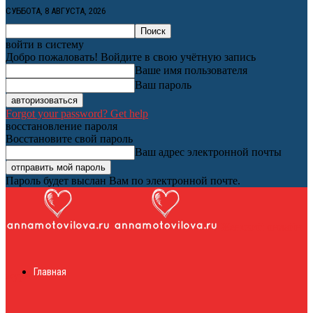
СУББОТА, 8 АВГУСТА, 2026
войти в систему
Добро пожаловать! Войдите в свою учётную запись
Ваше имя пользователя
Ваш пароль
Forgot your password? Get help
восстановление пароля
Восстановите свой пароль
Ваш адрес электронной почты
Пароль будет выслан Вам по электронной почте.
Женский онлайн
Главная
журнал