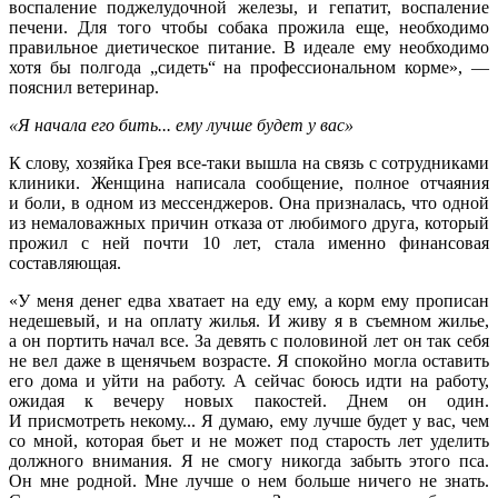
воспаление поджелудочной железы, и гепатит, воспаление
печени. Для того чтобы собака прожила еще, необходимо
правильное диетическое питание. В идеале ему необходимо
хотя бы полгода „сидеть“ на профессиональном корме», —
пояснил ветеринар.
«Я начала его бить... ему лучше будет у вас»
К слову, хозяйка Грея все-таки вышла на связь с сотрудниками
клиники. Женщина написала сообщение, полное отчаяния
и боли, в одном из мессенджеров. Она призналась, что одной
из немаловажных причин отказа от любимого друга, который
прожил с ней почти 10 лет, стала именно финансовая
составляющая.
«У меня денег едва хватает на еду ему, а корм ему прописан
недешевый, и на оплату жилья. И живу я в съемном жилье,
а он портить начал все. За девять с половиной лет он так себя
не вел даже в щенячьем возрасте. Я спокойно могла оставить
его дома и уйти на работу. А сейчас боюсь идти на работу,
ожидая к вечеру новых пакостей. Днем он один.
И присмотреть некому... Я думаю, ему лучше будет у вас, чем
со мной, которая бьет и не может под старость лет уделить
должного внимания. Я не смогу никогда забыть этого пса.
Он мне родной. Мне лучше о нем больше ничего не знать.