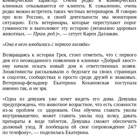
коммерческий характер. Очень редко в коммерческих
клиниках отказываются от клиента. К сожалению, очень
редко можно встретить таких честных ветеринаров. Я говорю
про всю Россию, в своей деятельности мы мониторим
ситуацию. Есть ветеринары, которые переступают порог
гуманности и выполняют эту историю (эвтаназию здоровых
животных. —
Прим. ред.
)», — сетует Карен Даллакян.
«Она в него влюбилась с первого взгляда»
Возвращаясь к истории Грея, стоит отметить, что с первого
дня его неожиданного появления в клинике «Добрый хвост»
ему начали искать новый дом и ответственных хозяев.
Зооактивисты рассказывали о бедолаге на своих страницах
в соцсетях, сообществах и просто среди друзей и знакомых.
Ветеринар-фельдшер Екатерина Кохановская поступала
именно так, и не зря.
«Одна из девушек уже хочет видеть его дома. Девушка
предупреждена, что животное возрастное, что есть сложности
из-за проблем со здоровьем. Она обучена ставить уколы
внутримышечно, может ставить уколы под холку, давать
препараты в виде таблеток. Девушка сможет обеспечить
должный уход. Я пообещала ей свое сопровождение 24/7
по телефону», — поделилась Екатерина.