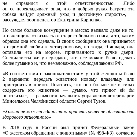
не справился с этой ответственностью. Либо
он ее перекладывает, зная, что в добрых руках Баграта эта
собака найдет должный уход и достойную старость», —
рассуждает зооинспектор Екатерина Карпенко.
Но самое большое возмущение в массах вызвало даже не то,
что женщина отказалась от старого больного паса, а то, каким
образом она это сделала. В своих сообщениях она признается
в огромной любви к четвероногому, но тогда, 9 января, она
оставила его на морозе, привязанного к ручке двери.
Специалисты же утверждают, что все можно было сделать
более гуманно и, что немаловажно, соблюдая законы РФ.
«В соответствии с законодательством у этой женщины было
2 варианта: передать животное новому владельцу или
пристроить в приют. Пояснить, что она больше не в силах
содержать это животное — думаю, что приют ей бы
не отказал», — разъяснил начальник управления ветеринарии
Минсельхоза Челябинской области Сергей Тузов.
«Хозяин не может единолично принять решение об эвтаназии
здорового животного»
В 2018 году в России был принят Федеральный закон
«О жестоком обращении с животными» (№ 498-ФЗ), согласно