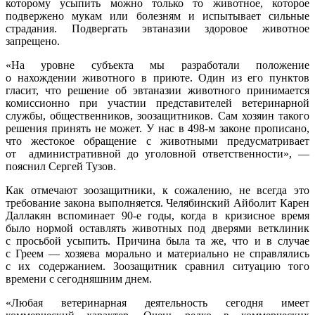
которому усыпить можно только то животное, которое
подвержено мукам или болезням и испытывает сильные
страдания. Подвергать эвтаназии здоровое животное
запрещено.
«На уровне субъекта мы разработали положение
о нахождении животного в приюте. Один из его пунктов
гласит, что решение об эвтаназии животного принимается
комиссионно при участии представителей ветеринарной
службы, общественников, зоозащитников. Сам хозяин такого
решения принять не может. У нас в 498-м законе прописано,
что жестокое обращение с животными предусматривает
от административной до уголовной ответственности», —
пояснил Сергей Тузов.
Как отмечают зоозащитники, к сожалению, не всегда это
требование закона выполняется. Челябинский Айболит Карен
Даллакян вспоминает 90-е годы, когда в кризисное время
было нормой оставлять животных под дверями ветклиник
с просьбой усыпить. Причина была та же, что и в случае
с Греем — хозяева морально и материально не справлялись
с их содержанием. Зоозащитник сравнил ситуацию того
времени с сегодняшним днем.
«Любая ветеринарная деятельность сегодня имеет