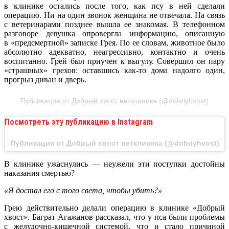
в клинике остались после того, как псу в ней сделали
операцию. Ни на один звонок женщина не отвечала. На связь
с ветеринарами позднее вышла ее знакомая. В телефонном
разговоре девушка опровергла информацию, описанную
в «предсмертной» записке Грея. По ее словам, животное было
абсолютно адекватно, неагрессивно, контактно и очень
воспитанно. Грей был приучен к выгулу. Совершил он пару
«страшных» грехов: оставшись как-то дома надолго один,
прогрыз диван и дверь.
Публикация от Добрый хвост ветклиника (@dobriyhvost)
Посмотреть эту публикацию в Instagram
Публикация от Добрый хвост ветклиника (@dobriyhvost)
В клинике ужаснулись — неужели эти поступки достойны
наказания смертью?
«Я достал его с того света, чтобы убить?»
Грею действительно делали операцию в клинике «Добрый
хвост». Баграт Агажанов рассказал, что у пса были проблемы
с желудочно-кишечной системой, что и стало причиной