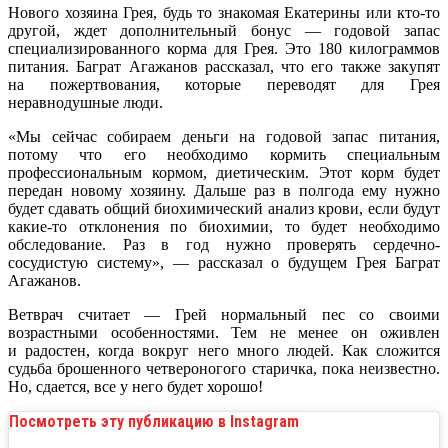
Нового хозяина Грея, будь то знакомая Екатерины или кто-то
другой, ждет дополнительный бонус — годовой запас
специализированного корма для Грея. Это 180 килограммов
питания. Баграт Агажанов рассказал, что его также закупят
на пожертвования, которые переводят для Грея
неравнодушные люди.
«Мы сейчас собираем деньги на годовой запас питания,
потому что его необходимо кормить специальным
профессиональным кормом, диетическим. Этот корм будет
передан новому хозяину. Дальше раз в полгода ему нужно
будет сдавать общий биохимический анализ крови, если будут
какие-то отклонения по биохимии, то будет необходимо
обследование. Раз в год нужно проверять сердечно-
сосудистую систему», — рассказал о будущем Грея Баграт
Агажанов.
Ветврач считает — Грей нормальный пес со своими
возрастными особенностями. Тем не менее он оживлен
и радостен, когда вокруг него много людей. Как сложится
судьба брошенного четвероногого старичка, пока неизвестно.
Но, сдается, все у него будет хорошо!
Посмотреть эту публикацию в Instagram