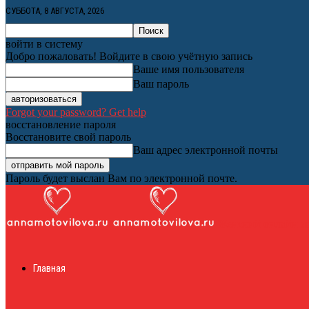
СУББОТА, 8 АВГУСТА, 2026
войти в систему
Добро пожаловать! Войдите в свою учётную запись
Ваше имя пользователя
Ваш пароль
Forgot your password? Get help
восстановление пароля
Восстановите свой пароль
Ваш адрес электронной почты
Пароль будет выслан Вам по электронной почте.
Женский онлайн ж
Главная