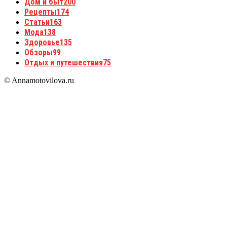
Дом и быт
200
Рецепты
174
Статьи
163
Мода
138
Здоровье
135
Обзоры
99
Отдых и путешествия
75
© Annamotovilova.ru