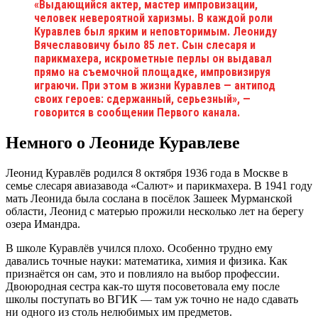
«Выдающийся актер, мастер импровизации,
человек невероятной харизмы. В каждой роли
Куравлев был ярким и неповторимым. Леониду
Вячеславовичу было 85 лет. Сын слесаря и
парикмахера, искрометные перлы он выдавал
прямо на съемочной площадке, импровизируя
играючи. При этом в жизни Куравлев — антипод
своих героев: сдержанный, серьезный», —
говорится в сообщении Первого канала.
Немного о Леониде Куравлеве
Леонид Куравлёв родился 8 октября 1936 года в Москве в
семье слесаря авиазавода «Салют» и парикмахера. В 1941 году
мать Леонида была сослана в посёлок Зашеек Мурманской
области, Леонид с матерью прожили несколько лет на берегу
озера Имандра.
В школе Куравлёв учился плохо. Особенно трудно ему
давались точные науки: математика, химия и физика. Как
признаётся он сам, это и повлияло на выбор профессии.
Двоюродная сестра как-то шутя посоветовала ему после
школы поступать во ВГИК — там уж точно не надо сдавать
ни одного из столь нелюбимых им предметов.