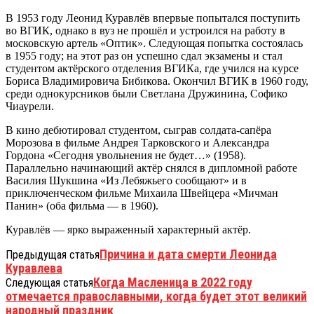
В 1953 году Леонид Куравлёв впервые попытался поступить
во ВГИК, однако в вуз не прошёл и устроился на работу в
московскую артель «Оптик». Следующая попытка состоялась
в 1955 году; на этот раз он успешно сдал экзамены и стал
студентом актёрского отделения ВГИКа, где учился на курсе
Бориса Владимировича Бибикова. Окончил ВГИК в 1960 году,
среди однокурсников были Светлана Дружинина, Софико
Чиаурели.
В кино дебютировал студентом, сыграв солдата-сапёра
Морозова в фильме Андрея Тарковского и Александра
Гордона «Сегодня увольнения не будет…» (1958).
Параллельно начинающий актёр снялся в дипломной работе
Василия Шукшина «Из Лебяжьего сообщают» и в
приключенческом фильме Михаила Швейцера «Мичман
Панин» (оба фильма — в 1960).
Куравлёв — ярко выраженный характерный актёр.
Причина и дата смерти Леонида
Предыдущая статья
Куравлева
Когда Масленица в 2022 году
Следующая статья
отмечается православными, когда будет этот великий
народный праздник