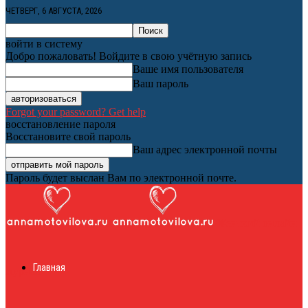
ЧЕТВЕРГ, 6 АВГУСТА, 2026
войти в систему
Добро пожаловать! Войдите в свою учётную запись
Ваше имя пользователя
Ваш пароль
Forgot your password? Get help
восстановление пароля
Восстановите свой пароль
Ваш адрес электронной почты
Пароль будет выслан Вам по электронной почте.
Женский онлайн
Главная
журнал