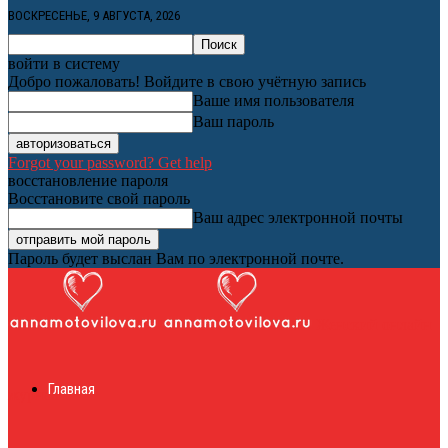
ВОСКРЕСЕНЬЕ, 9 АВГУСТА, 2026
войти в систему
Добро пожаловать! Войдите в свою учётную запись
Ваше имя пользователя
Ваш пароль
Forgot your password? Get help
восстановление пароля
Восстановите свой пароль
Ваш адрес электронной почты
Пароль будет выслан Вам по электронной почте.
Женский онлайн
Главная
журнал