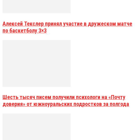
Алексей Текслер принял участие в дружеском матче
по баскетболу 3×3
Шесть тысяч писем получили психологи на «Почту
доверия» от южноуральских подростков за полгода