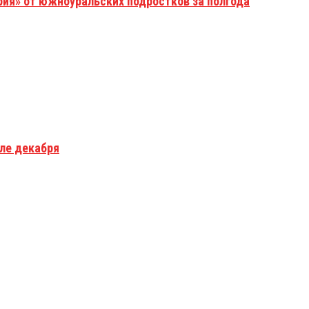
рия» от южноуральских подростков за полгода
але декабря