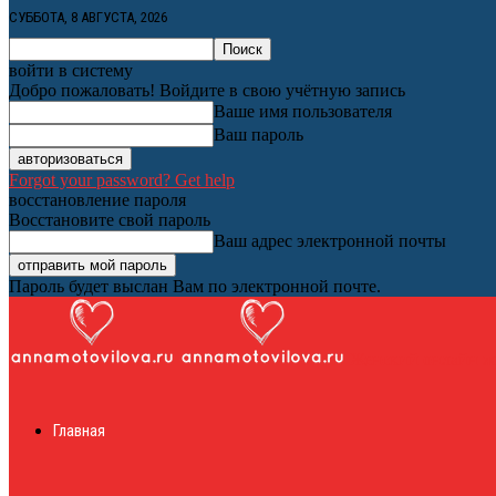
СУББОТА, 8 АВГУСТА, 2026
войти в систему
Добро пожаловать! Войдите в свою учётную запись
Ваше имя пользователя
Ваш пароль
Forgot your password? Get help
восстановление пароля
Восстановите свой пароль
Ваш адрес электронной почты
Пароль будет выслан Вам по электронной почте.
Женский онлайн ж
Главная