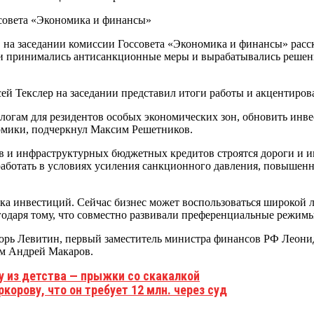
на заседании комиссии Госсовета «Экономика и финансы» расск
ии принимались антисанкционные меры и вырабатывались решен
ей Текслер на заседании представил итоги работы и акцентиро
алогам для резидентов особых экономических зон, обновить инв
номики, подчеркнул Максим Решетников.
 и инфраструктурных бюджетных кредитов строятся дороги и 
работать в условиях усиления санкционного давления, повышен
ка инвестиций. Сейчас бизнес может воспользоваться широкой л
агодаря тому, что совместно развивали преференциальные режим
орь Левитин, первый заместитель министра финансов РФ Леони
ам Андрей Макаров.
 из детства — прыжки со скакалкой
корову, что он требует 12 млн. через суд