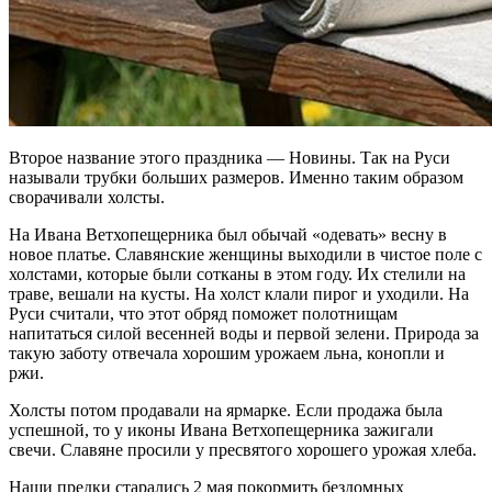
Второе название этого праздника ― Новины. Так на Руси
называли трубки больших размеров. Именно таким образом
сворачивали холсты.
На Ивана Ветхопещерника был обычай «одевать» весну в
новое платье. Славянские женщины выходили в чистое поле с
холстами, которые были сотканы в этом году. Их стелили на
траве, вешали на кусты. На холст клали пирог и уходили. На
Руси считали, что этот обряд поможет полотнищам
напитаться силой весенней воды и первой зелени. Природа за
такую заботу отвечала хорошим урожаем льна, конопли и
ржи.
Холсты потом продавали на ярмарке. Если продажа была
успешной, то у иконы Ивана Ветхопещерника зажигали
свечи. Славяне просили у пресвятого хорошего урожая хлеба.
Наши предки старались 2 мая покормить бездомных