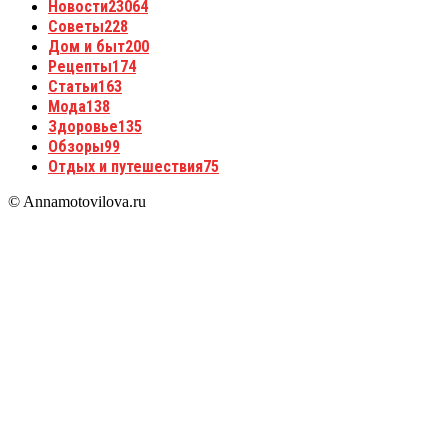
Новости
23064
Советы
228
Дом и быт
200
Рецепты
174
Статьи
163
Мода
138
Здоровье
135
Обзоры
99
Отдых и путешествия
75
© Annamotovilova.ru