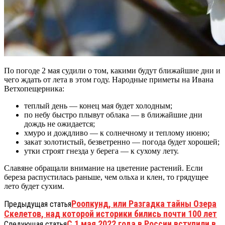
По погоде 2 мая судили о том, какими будут ближайшие дни и
чего ждать от лета в этом году. Народные приметы на Ивана
Ветхопещерника:
теплый день ― конец мая будет холодным;
по небу быстро плывут облака ― в ближайшие дни
дождь не ожидается;
хмуро и дождливо ― к солнечному и теплому июню;
закат золотистый, безветренно ― погода будет хорошей;
утки строят гнезда у берега ― к сухому лету.
Славяне обращали внимание на цветение растений. Если
береза распустилась раньше, чем ольха и клен, то грядущее
лето будет сухим.
Роопкунд, или Разгадка тайны Озера
Предыдущая статья
Скелетов, над которой историки бились почти 100 лет
С 1 мая 2022 года в России вступили в
Следующая статья