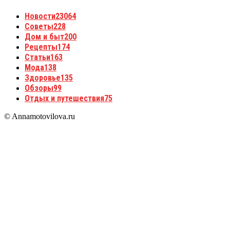
Новости
23064
Советы
228
Дом и быт
200
Рецепты
174
Статьи
163
Мода
138
Здоровье
135
Обзоры
99
Отдых и путешествия
75
© Annamotovilova.ru