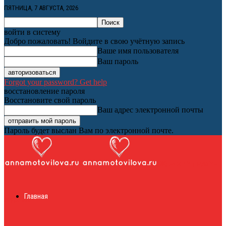
ПЯТНИЦА, 7 АВГУСТА, 2026
войти в систему
Добро пожаловать! Войдите в свою учётную запись
Ваше имя пользователя
Ваш пароль
Forgot your password? Get help
восстановление пароля
Восстановите свой пароль
Ваш адрес электронной почты
Пароль будет выслан Вам по электронной почте.
Женский онлайн
Главная
журнал