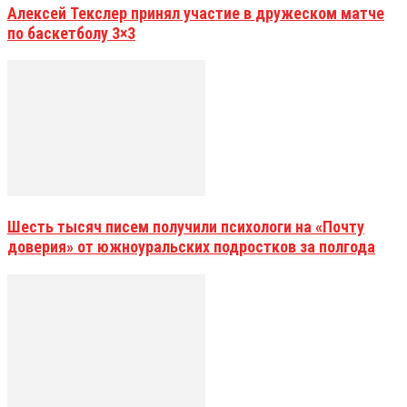
Алексей Текслер принял участие в дружеском матче
по баскетболу 3×3
Шесть тысяч писем получили психологи на «Почту
доверия» от южноуральских подростков за полгода