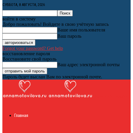
СУББОТА, 8 АВГУСТА, 2026
войти в систему
Добро пожаловать! Войдите в свою учётную запись
Ваше имя пользователя
Ваш пароль
Forgot your password? Get help
восстановление пароля
Восстановите свой пароль
Ваш адрес электронной почты
Пароль будет выслан Вам по электронной почте.
Женский онлайн
Главная
журнал