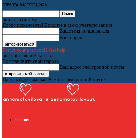
СУББОТА, 8 АВГУСТА, 2026
войти в систему
Добро пожаловать! Войдите в свою учётную запись
Ваше имя пользователя
Ваш пароль
Forgot your password? Get help
восстановление пароля
Восстановите свой пароль
Ваш адрес электронной почты
Пароль будет выслан Вам по электронной почте.
Женский онлайн
Главная
журнал