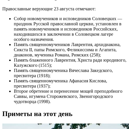
Православные верующие 23 августа отмечают:
Собор новомучеников и исповедников Соловецких —
праздник Русской православной церкви, установлен в
память новомучеников и исповедников Российских,
находившихся в заключении в Соловецком лагере
особого назначения.
Память священномучеников Лаврентия, архидиакона,
Сикста II, папы Римского, Феликиссима и Агапита,
диаконов, мученика Романа, Римских (258);
Память блаженного Лаврентия, Христа ради юродивого,
Калужского (1515);
Память священномученика Вячеслава Закедского,
пресвитера (1918);
Память священномученика Афанасия Кислова,
пресвитера (1937);
Второе обретение и перенесение мощей преподобного
Саввы, игумена Сторожевского, Звенигородского
чудотворца (1998).
Приметы на этот день