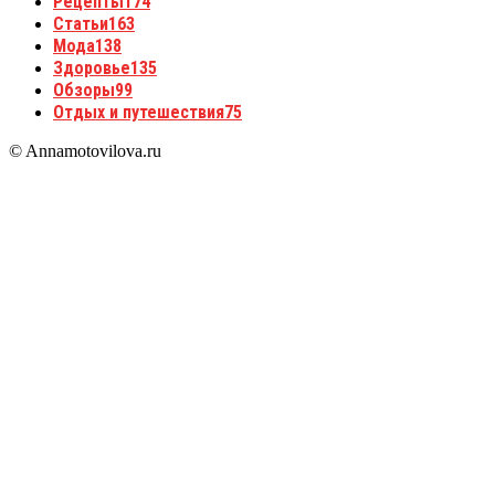
Рецепты
174
Статьи
163
Мода
138
Здоровье
135
Обзоры
99
Отдых и путешествия
75
© Annamotovilova.ru