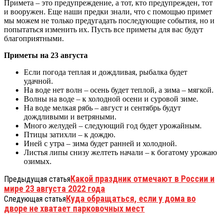
Примета – это предупреждение, а тот, кто предупрежден, тот
и вооружен. Еще наши предки знали, что с помощью примет
мы можем не только предугадать последующие события, но и
попытаться изменить их. Пусть все приметы для вас будут
благоприятными.
Приметы на 23 августа
Если погода теплая и дождливая, рыбалка будет
удачной.
На воде нет волн – осень будет теплой, а зима – мягкой.
Волны на воде – к холодной осени и суровой зиме.
На воде мелкая рябь – август и сентябрь будут
дождливыми и ветряными.
Много желудей – следующий год будет урожайным.
Птицы затихли – к дождю.
Иней с утра – зима будет ранней и холодной.
Листья липы снизу желтеть начали – к богатому урожаю
озимых.
Какой праздник отмечают в России и
Предыдущая статья
мире 23 августа 2022 года
Куда обращаться, если у дома во
Следующая статья
дворе не хватает парковочных мест