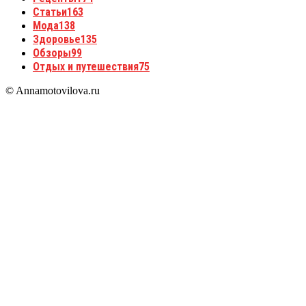
Статьи
163
Мода
138
Здоровье
135
Обзоры
99
Отдых и путешествия
75
© Annamotovilova.ru