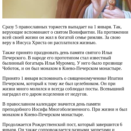
Сразу 5 православных торжеств выпадает на 1 января. Так,
верующие вспоминают о святом Вонифантии. На протяжении
всей своей жизни он жил в богатой семье римлян. За свою
веру в Иисуса Христа он расплатился жизнью.
Также принято праздновать день памяти святого Ильи
Печерского. В народе его прототипом стал известный
былинный богатырь Илья Муромец. У него было прозвище
Чоботок, и он был монахом в Киево-Печерском монастыре.
Принято 1 января вспоминать о священномученике Ипатии
Печерском, который к тому же был целебником. Он при
жизни много молился и всегда соблюдал посты. Всевышний
наградил его даром исцеления от недугов.
В православном календаре значится день памяти
преподобного Иосифа Многоболезненного. При жизни н был
монахом в Киево-Печерском монастыре.
Продолжается Рождественский пост, который завершится 6
января. Он также сопровождается разными запретами и