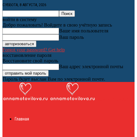
СУББОТА, 8 АВГУСТА, 2026
войти в систему
Добро пожаловать! Войдите в свою учётную запись
Ваше имя пользователя
Ваш пароль
Forgot your password? Get help
восстановление пароля
Восстановите свой пароль
Ваш адрес электронной почты
Пароль будет выслан Вам по электронной почте.
Женский онлайн
Главная
журнал