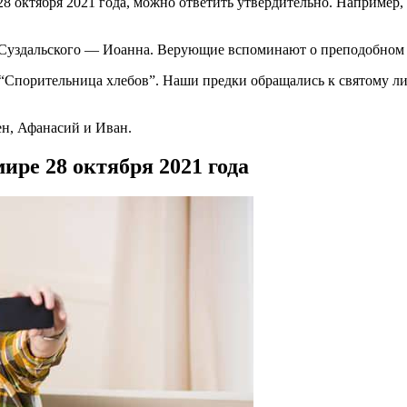
 28 октября 2021 года, можно ответить утвердительно. Наприме
а Суздальского — Иоанна. Верующие вспоминают о преподобном 
“Спорительница хлебов”. Наши предки обращались к святому лик
н, Афанасий и Иван.
ире 28 октября 2021 года