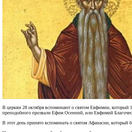
В церкви 28 октября вспоминают о святом Евфимии, который 15
преподобного прозвали Ефим Осенний, или Евфимий Благоче
В этот день принято вспоминать о святом Афанасии, который 