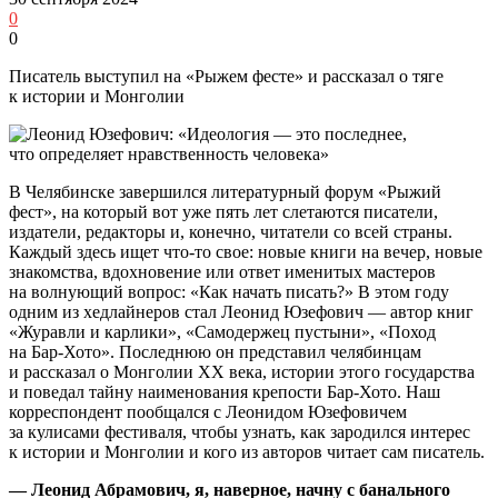
0
0
Писатель выступил на «Рыжем фесте» и рассказал о тяге
к истории и Монголии
В Челябинске завершился литературный форум «Рыжий
фест», на который вот уже пять лет слетаются писатели,
издатели, редакторы и, конечно, читатели со всей страны.
Каждый здесь ищет что-то свое: новые книги на вечер, новые
знакомства, вдохновение или ответ именитых мастеров
на волнующий вопрос: «Как начать писать?» В этом году
одним из хедлайнеров стал Леонид Юзефович — автор книг
«Журавли и карлики», «Самодержец пустыни», «Поход
на Бар-Хото». Последнюю он представил челябинцам
и рассказал о Монголии XX века, истории этого государства
и поведал тайну наименования крепости Бар-Хото. Наш
корреспондент пообщался с Леонидом Юзефовичем
за кулисами фестиваля, чтобы узнать, как зародился интерес
к истории и Монголии и кого из авторов читает сам писатель.
— Леонид Абрамович, я, наверное, начну с банального