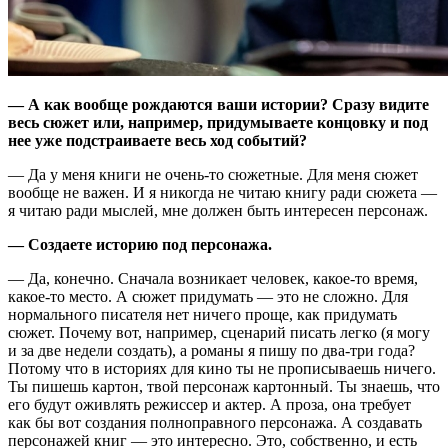
— А как вообще рождаются ваши истории? Сразу видите
весь сюжет или, например, придумываете концовку и под
нее уже подстраиваете весь ход событий?
— Да у меня книги не очень-то сюжетные. Для меня сюжет
вообще не важен. И я никогда не читаю книгу ради сюжета —
я читаю ради мыслей, мне должен быть интересен персонаж.
— Создаете историю под персонажа.
— Да, конечно. Сначала возникает человек, какое-то время,
какое-то место. А сюжет придумать — это не сложно. Для
нормального писателя нет ничего проще, как придумать
сюжет. Почему вот, например, сценарий писать легко (я могу
и за две недели создать), а романы я пишу по два-три года?
Потому что в историях для кино ты не прописываешь ничего.
Ты пишешь картон, твой персонаж картонный. Ты знаешь, что
его будут оживлять режиссер и актер. А проза, она требует
как бы вот создания полноправного персонажа. А создавать
персонажей книг — это интересно. Это, собственно, и есть