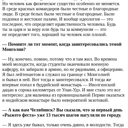
Но человек как физическое существо особенно не меняется.
В среде красных командиров были честные и благородные
люди. В среде белых были честные и благородные. Были
подонки и жестокие палачи. И вообще идеология — это
последнее, что определяет нравственность человека. Будь
ты за царя и за веру или будь ты за коммунизм — это
не определяет того, хороший ты человек или плохой.
— Помните ли тот момент, когда заинтересовались темой
Монголии?
— Ну, конечно, помню, потому что я там жил. Во времена
моей молодости, когда студенты оканчивали военную
кафедру, их забирали в армию, но не рядовыми, а офицерами.
Я был лейтенантом и служил на границе с Монголией
и бывал в ней. Вот тогда и заинтересовался. И тогда же
впервые попал в буддийский монастырь — Иволгинский
дацан в сорока километрах от Улан-Удэ. И мне стало это все
интересно: для мальчика из провинциальной Перми оказаться
в индийском монастыре было невероятной экзотикой.
— А как вам Челябинск? Вы сказали, что за первый день
«Рыжего феста» уже 13 тысяч шагов нагуляли по городу.
— Я здесь уже бывал, только очень давно, в молодости. Тогда