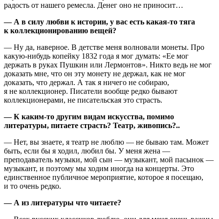
радость от нашего ремесла. Денег оно не приносит…
— А в силу любви к истории, у вас есть какая-то тяга
к коллекционированию вещей?
— Ну да, наверное. В детстве меня волновали монеты. Про
какую-нибудь копейку 1832 года я мог думать: «Ее мог
держать в руках Пушкин или Лермонтов». Никто ведь не мог
доказать мне, что он эту монету не держал, как не мог
доказать, что держал. А так я ничего не собираю,
я не коллекционер. Писатели вообще редко бывают
коллекционерами, не писательская это страсть.
— К каким-то другим видам искусства, помимо
литературы, питаете страсть? Театр, живопись?..
— Нет, вы знаете, я театр не люблю — не бываю там. Может
быть, если бы я ходил, любил бы. У меня жена —
преподаватель музыки, мой сын — музыкант, мой пасынок —
музыкант, и поэтому мы ходим иногда на концерты. Это
единственное публичное мероприятие, которое я посещаю,
и то очень редко.
— А из литературы что читаете?