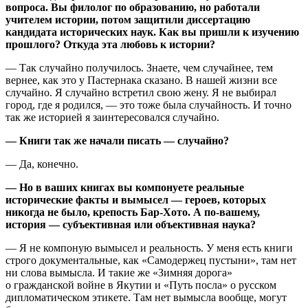
вопроса. Вы филолог по образованию, но работали
учителем истории, потом защитили диссертацию
кандидата исторических наук. Как вы пришли к изучению
прошлого? Откуда эта любовь к истории?
— Так случайно получилось. Знаете, чем случайнее, тем
вернее, как это у Пастернака сказано. В нашей жизни все
случайно. Я случайно встретил свою жену. Я не выбирал
город, где я родился, — это тоже была случайность. И точно
так же историей я заинтересовался случайно.
— Книги так же начали писать — случайно?
— Да, конечно.
— Но в ваших книгах вы компонуете реальные
исторические факты и вымысел — героев, которых
никогда не было, крепость Бар-Хото. А по-вашему,
история — субъективная или объективная наука?
— Я не компоную вымысел и реальность. У меня есть книги
строго документальные, как «Самодержец пустыни», там нет
ни слова вымысла. И такие же «Зимняя дорога»
о гражданской войне в Якутии и «Путь посла» о русском
дипломатическом этикете. Там нет вымысла вообще, могут