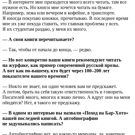
— В интернете мне приходится много всего читать, там все
нужное есть. Но книги мне хочется читать на бумаге.
Например, лежа или вечером в кофейне, в транспорте.
Я иногда покупаю книжки, прочитываю. В последнее время
мне их уже некуда ставить, это главная проблема у всех.
Я их студентам раздаю, у меня их много.
— А свои книги перечитываете?
— Так, чтобы от начала до конца, — редко.
— Но вот конкретно ваши книги рекомендуют читать
на журфаке, как пример современной русской прозы.
А вот как по-вашему, кто будет через 100–200 лет
показателем нашего времени?
— Никто не знает, ни один человек вам не предскажет.
А потом, брать на себя такую ответственность и говорить.
Писателей много, многих я знаю лично. А вдруг они на меня
обидятся? Нет, я такого не предскажу.
— В одном из интервью вы назвали «Поход на Бар-Хото»
вашей последней книгой. А автобиографию
не задумывались написать?
— Автобиографию нет, но какие-то мемуары, да, наверное,