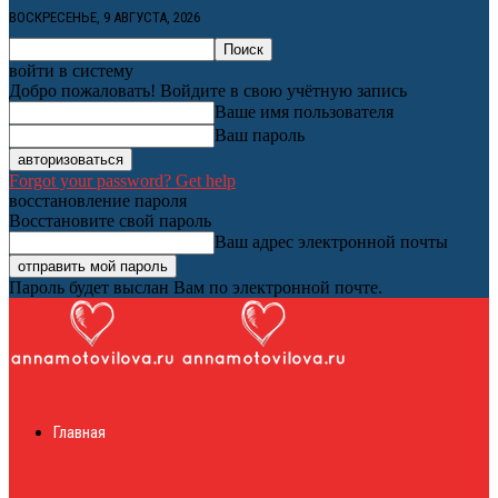
ВОСКРЕСЕНЬЕ, 9 АВГУСТА, 2026
войти в систему
Добро пожаловать! Войдите в свою учётную запись
Ваше имя пользователя
Ваш пароль
Forgot your password? Get help
восстановление пароля
Восстановите свой пароль
Ваш адрес электронной почты
Пароль будет выслан Вам по электронной почте.
Женский онлайн
Главная
журнал