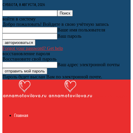
СУББОТА, 8 АВГУСТА, 2026
войти в систему
Добро пожаловать! Войдите в свою учётную запись
Ваше имя пользователя
Ваш пароль
Forgot your password? Get help
восстановление пароля
Восстановите свой пароль
Ваш адрес электронной почты
Пароль будет выслан Вам по электронной почте.
Женский онлайн
Главная
журнал