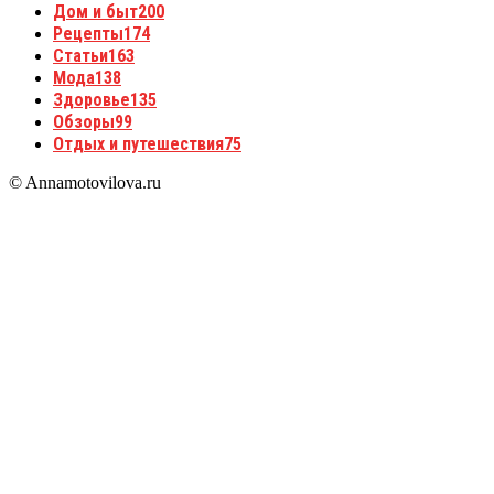
Дом и быт
200
Рецепты
174
Статьи
163
Мода
138
Здоровье
135
Обзоры
99
Отдых и путешествия
75
© Annamotovilova.ru