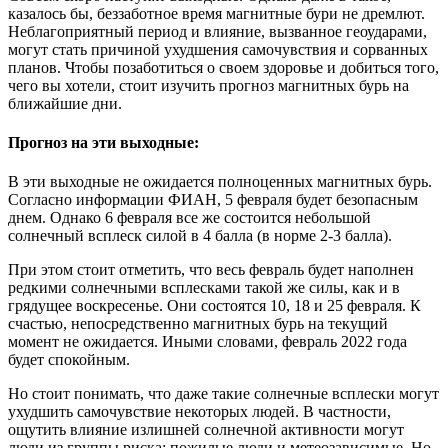
казалось бы, беззаботное время магнитные бури не дремлют.
Неблагоприятный период и влияние, вызванное геоударами,
могут стать причиной ухудшения самочувствия и сорванных
планов. Чтобы позаботиться о своем здоровье и добиться того,
чего вы хотели, стоит изучить прогноз магнитных бурь на
ближайшие дни.
Прогноз на эти выходные:
В эти выходные не ожидается полноценных магнитных бурь.
Согласно информации ФИАН, 5 февраля будет безопасным
днем. Однако 6 февраля все же состоится небольшой
солнечный всплеск силой в 4 балла (в норме 2-3 балла).
При этом стоит отметить, что весь февраль будет наполнен
редкими солнечными всплесками такой же силы, как и в
грядущее воскресенье. Они состоятся 10, 18 и 25 февраля. К
счастью, непосредственно магнитных бурь на текущий
момент не ожидается. Иными словами, февраль 2022 года
будет спокойным.
Но стоит понимать, что даже такие солнечные всплески могут
ухудшить самочувствие некоторых людей. В частности,
ощутить влияние излишней солнечной активности могут
люди из группы риска: пожилые люди и метеозависимые. Но