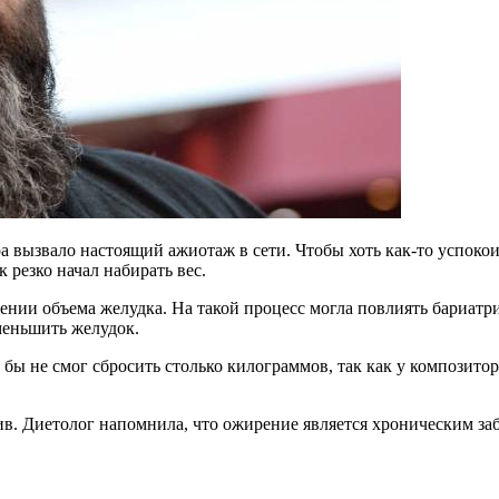
а вызвало настоящий ажиотаж в сети. Чтобы хоть как-то успоко
 резко начал набирать вес.
чении объема желудка. На такой процесс могла повлиять бариатр
меньшить желудок.
 бы не смог сбросить столько килограммов, так как у композит
див. Диетолог напомнила, что ожирение является хроническим за