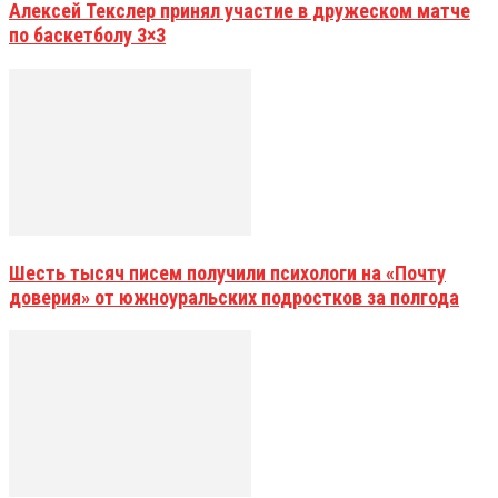
Алексей Текслер принял участие в дружеском матче
по баскетболу 3×3
Шесть тысяч писем получили психологи на «Почту
доверия» от южноуральских подростков за полгода