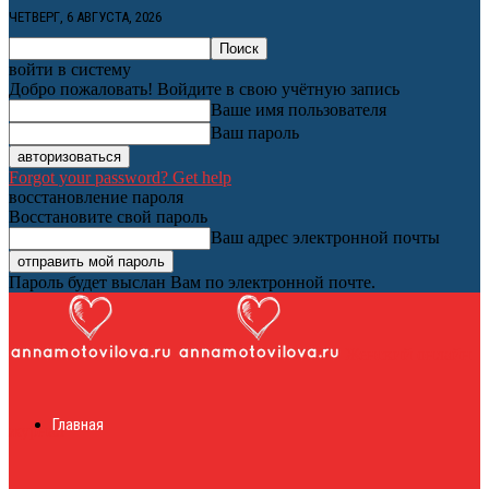
ЧЕТВЕРГ, 6 АВГУСТА, 2026
войти в систему
Добро пожаловать! Войдите в свою учётную запись
Ваше имя пользователя
Ваш пароль
Forgot your password? Get help
восстановление пароля
Восстановите свой пароль
Ваш адрес электронной почты
Пароль будет выслан Вам по электронной почте.
Женский онлайн
Главная
журнал