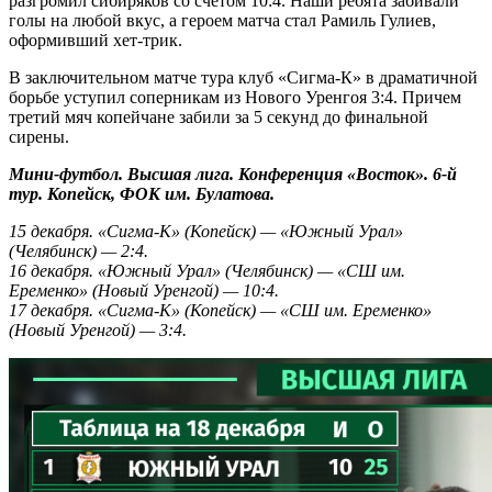
разгромил сибиряков со счетом 10:4. Наши ребята забивали
голы на любой вкус, а героем матча стал Рамиль Гулиев,
оформивший хет-трик.
В заключительном матче тура клуб «Сигма-К» в драматичной
борьбе уступил соперникам из Нового Уренгоя 3:4. Причем
третий мяч копейчане забили за 5 секунд до финальной
сирены.
Мини-футбол. Высшая лига. Конференция «Восток». 6-й
тур. Копейск, ФОК им. Булатова.
15 декабря. «Сигма-К» (Копейск) — «Южный Урал»
(Челябинск) — 2:4.
16 декабря. «Южный Урал» (Челябинск) — «СШ им.
Еременко» (Новый Уренгой) — 10:4.
17 декабря. «Сигма-К» (Копейск) — «СШ им. Еременко»
(Новый Уренгой) — 3:4.