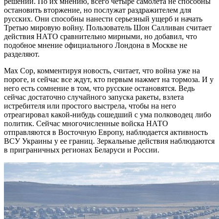
решений. По их мнению, всего четыре самолета не способны
остановить вторжение, но послужат раздражителем для
русских. Они способны нанести серьезный ущерб и начать
Третью мировую войну. Пользователь Шон Салливан считает
действия НАТО сравнительно мирными, но добавил, что
подобное мнение официального Лондона в Москве не
разделяют.
Мах Сор, комментируя новость, считает, что война уже на
пороге, и сейчас все ждут, кто первым нажмет на тормоза. И у
него есть сомнение в том, что русские остановятся. Ведь
сейчас достаточно случайного запуска ракеты, взлета
истребителя или простого выстрела, чтобы на него
отреагировал какой-нибудь сошедший с ума полководец либо
политик. Сейчас многочисленные войска НАТО
отправляются в Восточную Европу, наблюдается активность
ВСУ Украины у ее границ. Зеркальные действия наблюдаются
в приграничных регионах Беларуси и России.