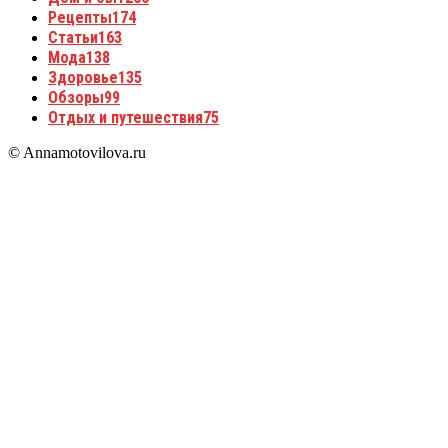
Рецепты
174
Статьи
163
Мода
138
Здоровье
135
Обзоры
99
Отдых и путешествия
75
© Annamotovilova.ru