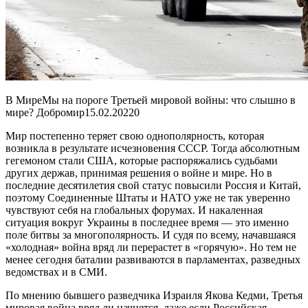
В МиреМы на пороге Третьей мировой войны: что слышно в
мире? Добромир
15.02.2022
0
Мир постепенно теряет свою однополярность, которая
возникла в результате исчезновения СССР. Тогда абсолютным
гегемоном стали США, которые распоряжались судьбами
других держав, принимая решения о войне и мире. Но в
последние десятилетия свой статус повысили Россия и Китай,
поэтому Соединенные Штаты и НАТО уже не так уверенно
чувствуют себя на глобальных форумах. И накаленная
ситуация вокруг Украины в последнее время — это именно
поле битвы за многополярность. И судя по всему, начавшаяся
«холодная» война вряд ли перерастет в «горячую». Но тем не
менее сегодня баталии развиваются в парламентах, разведных
ведомствах и в СМИ.
По мнению бывшего разведчика Израиля Якова Кедми, Третья
мировая война вряд ли начнется, даже если Российская