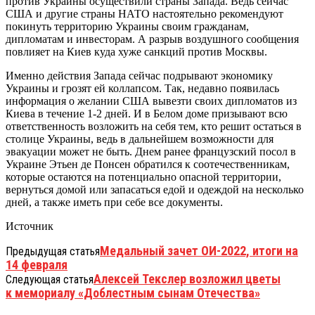
против Украины осуществили страны Запада. Ведь сейчас
США и другие страны НАТО настоятельно рекомендуют
покинуть территорию Украины своим гражданам,
дипломатам и инвесторам. А разрыв воздушного сообщения
повлияет на Киев куда хуже санкций против Москвы.
Именно действия Запада сейчас подрывают экономику
Украины и грозят ей коллапсом. Так, недавно появилась
информация о желании США вывезти своих дипломатов из
Киева в течение 1-2 дней. И в Белом доме призывают всю
ответственность возложить на себя тем, кто решит остаться в
столице Украины, ведь в дальнейшем возможности для
эвакуации может не быть. Днем ранее французский посол в
Украине Этьен де Понсен обратился к соотечественникам,
которые остаются на потенциально опасной территории,
вернуться домой или запасаться едой и одеждой на несколько
дней, а также иметь при себе все документы.
Источник
Медальный зачет ОИ-2022, итоги на
Предыдущая статья
14 февраля
Алексей Текслер возложил цветы
Следующая статья
к мемориалу «Доблестным сынам Отечества»