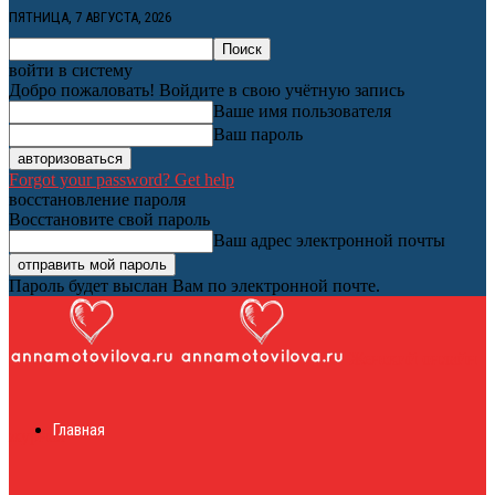
ПЯТНИЦА, 7 АВГУСТА, 2026
войти в систему
Добро пожаловать! Войдите в свою учётную запись
Ваше имя пользователя
Ваш пароль
Forgot your password? Get help
восстановление пароля
Восстановите свой пароль
Ваш адрес электронной почты
Пароль будет выслан Вам по электронной почте.
Женский онлайн
Главная
журнал