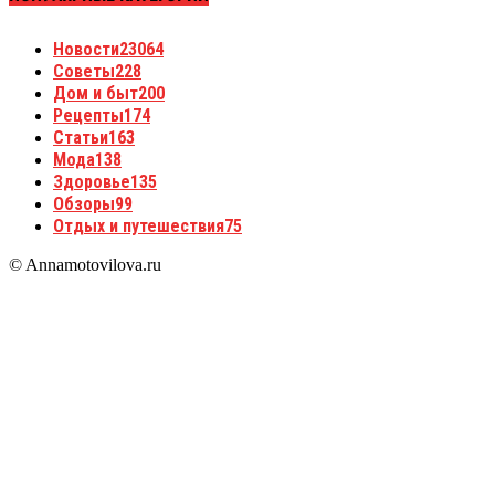
Новости
23064
Советы
228
Дом и быт
200
Рецепты
174
Статьи
163
Мода
138
Здоровье
135
Обзоры
99
Отдых и путешествия
75
© Annamotovilova.ru