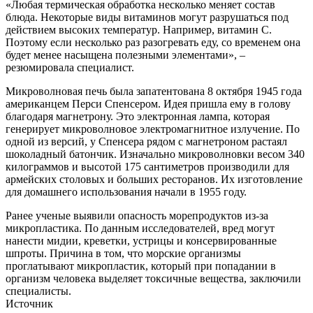
«Любая термическая обработка несколько меняет состав
блюда. Некоторые виды витаминов могут разрушаться под
действием высоких температур. Например, витамин C.
Поэтому если несколько раз разогревать еду, со временем она
будет менее насыщена полезными элементами», –
резюмировала специалист.
Микроволновая печь была запатентована 8 октября 1945 года
американцем Перси Спенсером. Идея пришла ему в голову
благодаря магнетрону. Это электронная лампа, которая
генерирует микроволновое электромагнитное излучение. По
одной из версий, у Спенсера рядом с магнетроном растаял
шоколадный батончик. Изначально микроволновки весом 340
килограммов и высотой 175 сантиметров производили для
армейских столовых и больших ресторанов. Их изготовление
для домашнего использования начали в 1955 году.
Ранее ученые выявили опасность морепродуктов из-за
микропластика. По данным исследователей, вред могут
нанести мидии, креветки, устрицы и консервированные
шпроты. Причина в том, что морские организмы
проглатывают микропластик, который при попадании в
организм человека выделяет токсичные вещества, заключили
специалисты.
Источник