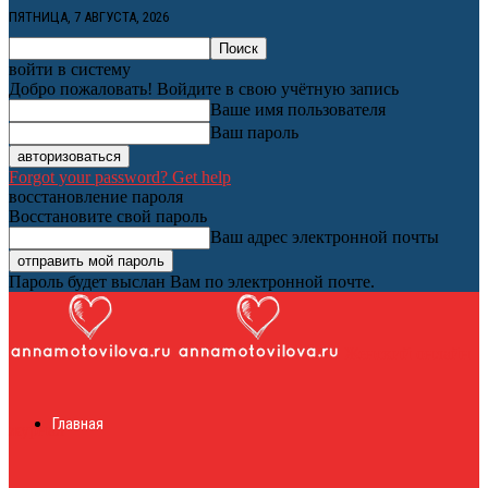
ПЯТНИЦА, 7 АВГУСТА, 2026
войти в систему
Добро пожаловать! Войдите в свою учётную запись
Ваше имя пользователя
Ваш пароль
Forgot your password? Get help
восстановление пароля
Восстановите свой пароль
Ваш адрес электронной почты
Пароль будет выслан Вам по электронной почте.
Женский онлайн
Главная
журнал