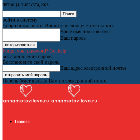
ПЯТНИЦА, 7 АВГУСТА, 2026
войти в систему
Добро пожаловать! Войдите в свою учётную запись
Ваше имя пользователя
Ваш пароль
Forgot your password? Get help
восстановление пароля
Восстановите свой пароль
Ваш адрес электронной почты
Пароль будет выслан Вам по электронной почте.
Женский онлайн ж
Главная