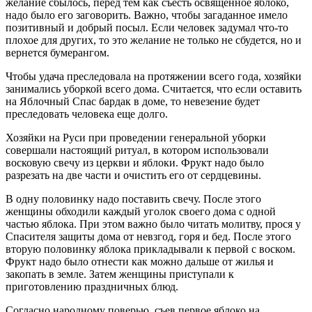
желание сбылось, перед тем как съесть освященное яблоко,
надо было его заговорить. Важно, чтобы загаданное имело
позитивный и добрый посыл. Если человек задумал что-то
плохое для других, то это желание не только не сбудется, но и
вернется бумерангом.
Чтобы удача преследовала на протяжении всего года, хозяйки
занимались уборкой всего дома. Считается, что если оставить
на Яблочный Спас бардак в доме, то невезение будет
преследовать человека еще долго.
Хозяйки на Руси при проведении генеральной уборки
совершали настоящий ритуал, в котором использовали
восковую свечу из церкви и яблоки. Фрукт надо было
разрезать на две части и очистить его от сердцевины.
В одну половинку надо поставить свечу. После этого
женщины обходили каждый уголок своего дома с одной
частью яблока. При этом важно было читать молитву, прося у
Спасителя защиты дома от невзгод, горя и бед. После этого
вторую половинку яблока прикладывали к первой с воском.
Фрукт надо было отнести как можно дальше от жилья и
закопать в земле. Затем женщины приступали к
приготовлению праздничных блюд.
Согласно народному поверью, съев первое яблоко на