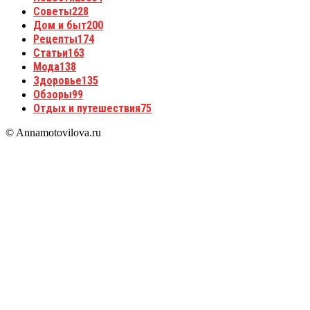
Советы
228
Дом и быт
200
Рецепты
174
Статьи
163
Мода
138
Здоровье
135
Обзоры
99
Отдых и путешествия
75
© Annamotovilova.ru