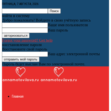
ПЯТНИЦА, 7 АВГУСТА, 2026
войти в систему
Добро пожаловать! Войдите в свою учётную запись
Ваше имя пользователя
Ваш пароль
Forgot your password? Get help
восстановление пароля
Восстановите свой пароль
Ваш адрес электронной почты
Пароль будет выслан Вам по электронной почте.
Женский онлайн
Главная
журнал