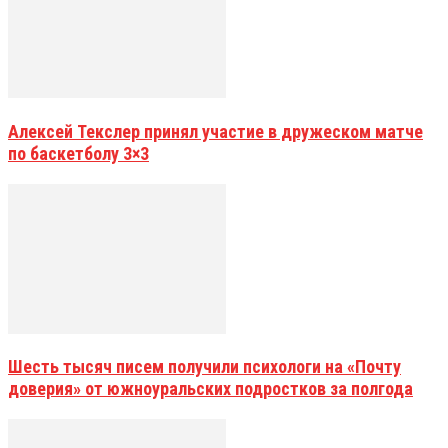
Алексей Текслер принял участие в дружеском матче
по баскетболу 3×3
Шесть тысяч писем получили психологи на «Почту
доверия» от южноуральских подростков за полгода