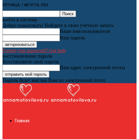
ПЯТНИЦА, 7 АВГУСТА, 2026
войти в систему
Добро пожаловать! Войдите в свою учётную запись
Ваше имя пользователя
Ваш пароль
Forgot your password? Get help
восстановление пароля
Восстановите свой пароль
Ваш адрес электронной почты
Пароль будет выслан Вам по электронной почте.
Женский онлайн
Главная
журнал