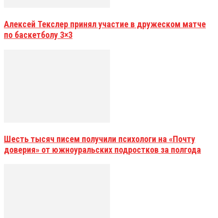
Алексей Текслер принял участие в дружеском матче
по баскетболу 3×3
Шесть тысяч писем получили психологи на «Почту
доверия» от южноуральских подростков за полгода