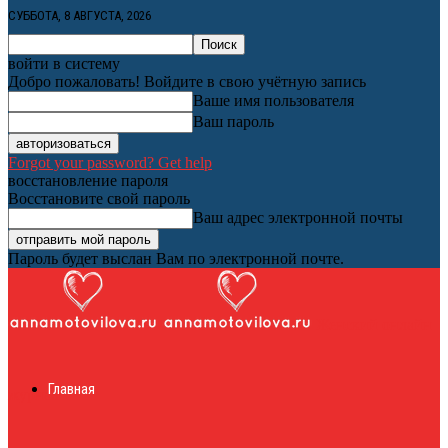
СУББОТА, 8 АВГУСТА, 2026
войти в систему
Добро пожаловать! Войдите в свою учётную запись
Ваше имя пользователя
Ваш пароль
Forgot your password? Get help
восстановление пароля
Восстановите свой пароль
Ваш адрес электронной почты
Пароль будет выслан Вам по электронной почте.
Женский онлайн
Главная
журнал