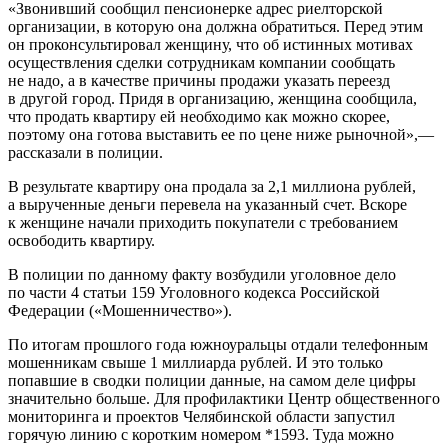
«Звонивший сообщил пенсионерке адрес риелторской
организации, в которую она должна обратиться. Перед этим
он проконсультировал женщину, что об истинных мотивах
осуществления сделки сотрудникам компании сообщать
не надо, а в качестве причины продажи указать переезд
в другой город. Придя в организацию, женщина сообщила,
что продать квартиру ей необходимо как можно скорее,
поэтому она готова выставить ее по цене ниже рыночной»,—
рассказали в полиции.
В результате квартиру она продала за 2,1 миллиона рублей,
а вырученные деньги перевела на указанный счет. Вскоре
к женщине начали приходить покупатели с требованием
освободить квартиру.
В полиции по данному факту возбудили уголовное дело
по части 4 статьи 159 Уголовного кодекса Российской
Федерации («Мошенничество»).
По итогам прошлого года южноуральцы отдали телефонным
мошенникам свыше 1 миллиарда рублей. И это только
попавшие в сводки полиции данные, на самом деле цифры
значительно больше. Для профилактики Центр общественного
мониторинга и проектов Челябинской области запустил
горячую линию с коротким номером *1593. Туда можно