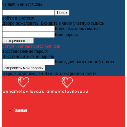
ЧЕТВЕРГ, 6 АВГУСТА, 2026
войти в систему
Добро пожаловать! Войдите в свою учётную запись
Ваше имя пользователя
Ваш пароль
Forgot your password? Get help
восстановление пароля
Восстановите свой пароль
Ваш адрес электронной почты
Пароль будет выслан Вам по электронной почте.
Женский онлайн
Главная
журнал