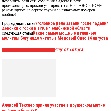
позвонить, если есть сомнения в адекватности
происходящего, проконсультироваться. Но в АНО «ЦОМ»
рекомендуют: не берите трубки с незнакомых номеров
вообще!
Уголовное дело завели после падения
Предыдущая статья
девочки с горки в ТРК в Челябинской области
Какие самые мощные и главные
Следующая статья
молитвы Богу надо читать в Медовый Спас 14 августа
ЭТО МОЖЕТ БЫТЬ ИНТЕРЕСНО
ЕЩЕ ОТ АВТОРА
Алексей Текслер принял участие в дружеском матче
по баскетболу 3×3