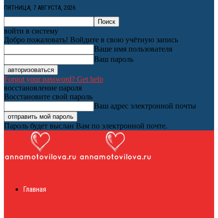
ПЯТНИЦА, 7 АВГУСТА, 2026
войти в систему
Добро пожаловать! Войдите в свою учётную запись
Ваше имя пользователя
Ваш пароль
Forgot your password? Get help
восстановление пароля
Восстановите свой пароль
Ваш адрес электронной почты
Пароль будет выслан Вам по электронной почте.
Женский онлайн
Главная
журнал