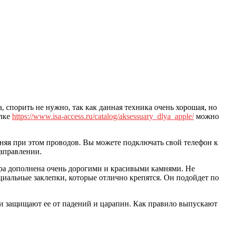
а, спорить не нужно, так как данная техника очень хорошая, но
ылке
https://www.isa-access.ru/catalog/aksessuary_dlya_apple/
можно
еняя при этом проводов. Вы можете подключать свой телефон к
направлении.
уара дополнена очень дорогими и красивыми камнями. Не
ециальные заклепки, которые отлично крепятся. Он подойдет по
 и защищают ее от падений и царапин. Как правило выпускают