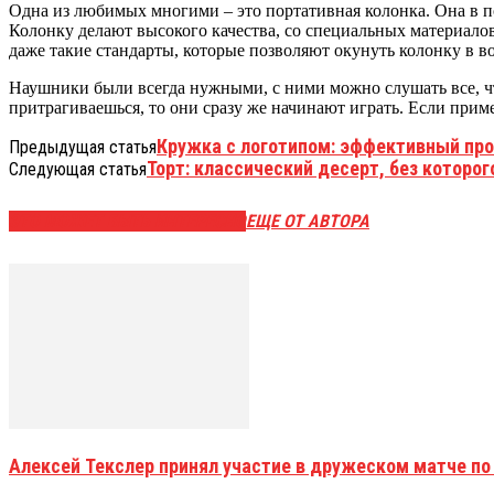
Одна из любимых многими – это портативная колонка. Она в пос
Колонку делают высокого качества, со специальных материалов
даже такие стандарты, которые позволяют окунуть колонку в вод
Наушники были всегда нужными, с ними можно слушать все, чт
притрагиваешься, то они сразу же начинают играть. Если приме
Кружка с логотипом: эффективный пр
Предыдущая статья
Торт: классический десерт, без которо
Следующая статья
ЭТО МОЖЕТ БЫТЬ ИНТЕРЕСНО
ЕЩЕ ОТ АВТОРА
Алексей Текслер принял участие в дружеском матче по