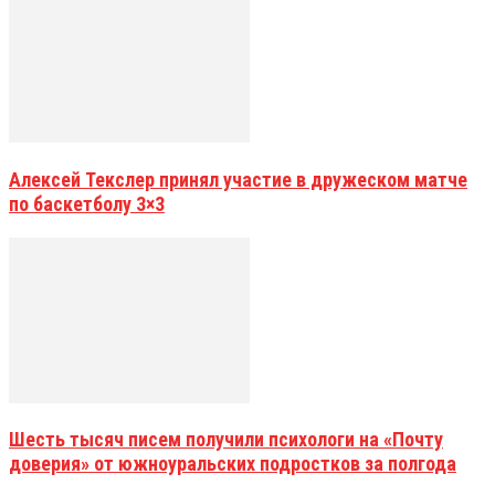
Алексей Текслер принял участие в дружеском матче
по баскетболу 3×3
Шесть тысяч писем получили психологи на «Почту
доверия» от южноуральских подростков за полгода