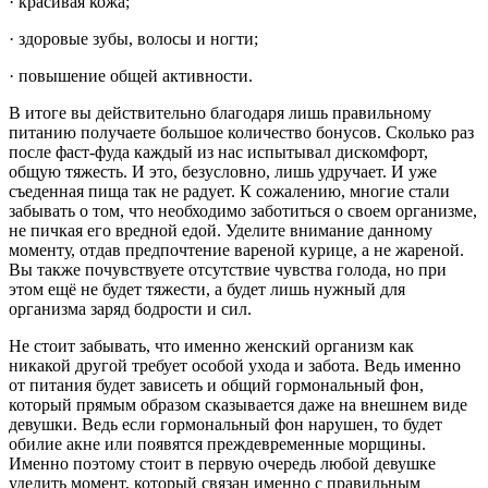
· красивая кожа;
· здоровые зубы, волосы и ногти;
· повышение общей активности.
В итоге вы действительно благодаря лишь правильному
питанию получаете большое количество бонусов. Сколько раз
после фаст-фуда каждый из нас испытывал дискомфорт,
общую тяжесть. И это, безусловно, лишь удручает. И уже
съеденная пища так не радует. К сожалению, многие стали
забывать о том, что необходимо заботиться о своем организме,
не пичкая его вредной едой. Уделите внимание данному
моменту, отдав предпочтение вареной курице, а не жареной.
Вы также почувствуете отсутствие чувства голода, но при
этом ещё не будет тяжести, а будет лишь нужный для
организма заряд бодрости и сил.
Не стоит забывать, что именно женский организм как
никакой другой требует особой ухода и забота. Ведь именно
от питания будет зависеть и общий гормональный фон,
который прямым образом сказывается даже на внешнем виде
девушки. Ведь если гормональный фон нарушен, то будет
обилие акне или появятся преждевременные морщины.
Именно поэтому стоит в первую очередь любой девушке
уделить момент, который связан именно с правильным