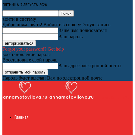
ПЯТНИЦА, 7 АВГУСТА, 2026
войти в систему
Добро пожаловать! Войдите в свою учётную запись
Ваше имя пользователя
Ваш пароль
Forgot your password? Get help
восстановление пароля
Восстановите свой пароль
Ваш адрес электронной почты
Пароль будет выслан Вам по электронной почте.
Женский онлайн
Главная
журнал