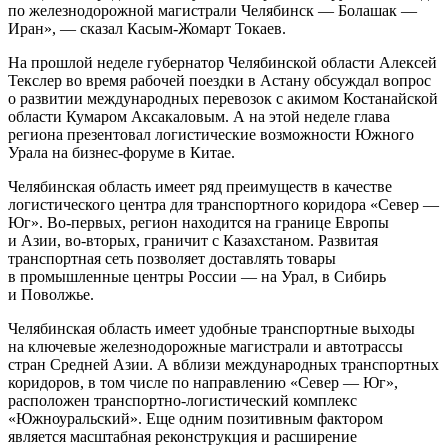
по железнодорожной магистрали Челябинск — Болашак —
Иран», — сказал Касым-Жомарт Токаев.
На прошлой неделе губернатор Челябинской области Алексей
Текслер во время рабочей поездки в Астану обсуждал вопрос
о развитии международных перевозок с акимом Костанайской
области Кумаром Аксакаловым. А на этой неделе глава
региона презентовал логистические возможности Южного
Урала на бизнес-форуме в Китае.
Челябинская область имеет ряд преимуществ в качестве
логистического центра для транспортного коридора «Север —
Юг». Во-первых, регион находится на границе Европы
и Азии, во-вторых, граничит с Казахстаном. Развитая
транспортная сеть позволяет доставлять товары
в промышленные центры России — на Урал, в Сибирь
и Поволжье.
Челябинская область имеет удобные транспортные выходы
на ключевые железнодорожные магистрали и автотрассы
стран Средней Азии. А вблизи международных транспортных
коридоров, в том числе по направлению «Север — Юг»,
расположен транспортно-логистический комплекс
«Южноуральский». Еще одним позитивным фактором
является масштабная реконструкция и расширение