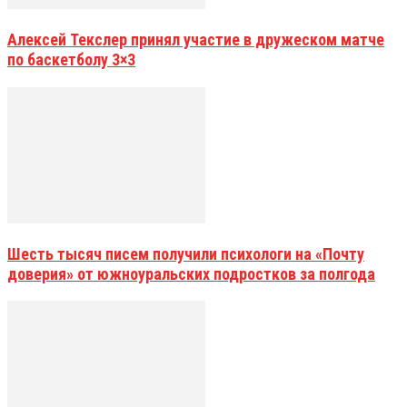
Алексей Текслер принял участие в дружеском матче
по баскетболу 3×3
Шесть тысяч писем получили психологи на «Почту
доверия» от южноуральских подростков за полгода