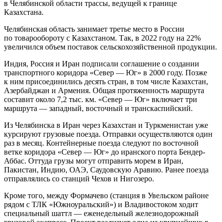
в Челябинской области трассы, ведущей к границе
Казахстана.
Челябинская область занимает третье место в России
по товарообороту с Казахстаном. Так, в 2022 году на 22%
увеличился объем поставок сельскохозяйственной продукции.
Индия, Россия и Иран подписали соглашение о создании
транспортного коридора «Север — Юг» в 2000 году. Позже
к ним присоединились десять стран, в том числе Казахстан,
Азербайджан и Армения. Общая протяженность маршрута
составит около 7,2 тыс. км. «Север — Юг» включает три
маршрута — западный, восточный и транскаспийский.
Из Челябинска в Иран через Казахстан и Туркменистан уже
курсируют грузовые поезда. Отправки осуществляются один
раз в месяц. Контейнерные поезда следуют по восточной
ветке коридора «Север — Юг» до иранского порта Бендер-
Аббас. Оттуда грузы могут отправить морем в Иран,
Пакистан, Индию, ОАЭ, Саудовскую Аравию. Ранее поезда
отправлялись со станций Чехов и Нигозеро.
Кроме того, между Формачево (станция в Увельском районе
рядом с ТЛК «Южноуральский») и Владивостоком ходит
специальный шаттл — еженедельный железнодорожный