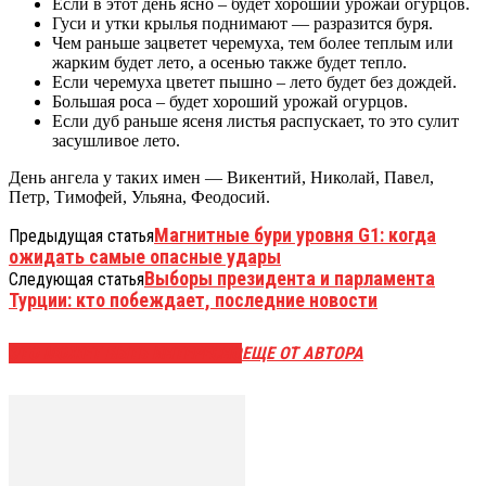
Если в этот день ясно – будет хороший урожай огурцов.
Гуси и утки крылья поднимают — разразится буря.
Чем раньше зацветет черемуха, тем более теплым или
жарким будет лето, а осенью также будет тепло.
Если черемуха цветет пышно – лето будет без дождей.
Большая роса – будет хороший урожай огурцов.
Если дуб раньше ясеня листья распускает, то это сулит
засушливое лето.
День ангела у таких имен — Викентий, Николай, Павел,
Петр, Тимофей, Ульяна, Феодосий.
Магнитные бури уровня G1: когда
Предыдущая статья
ожидать самые опасные удары
Выборы президента и парламента
Следующая статья
Турции: кто побеждает, последние новости
ЭТО МОЖЕТ БЫТЬ ИНТЕРЕСНО
ЕЩЕ ОТ АВТОРА