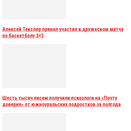
Алексей Текслер принял участие в дружеском матче
по баскетболу 3×3
Шесть тысяч писем получили психологи на «Почту
доверия» от южноуральских подростков за полгода