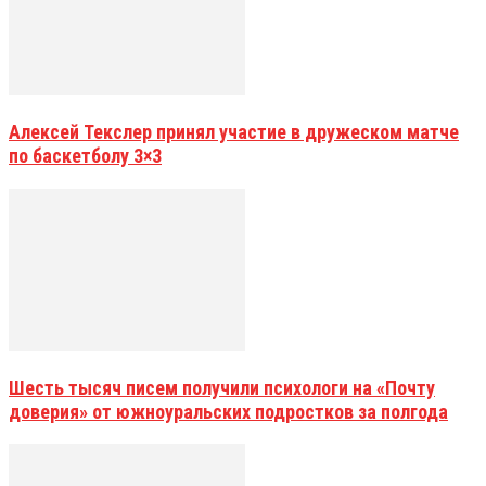
Алексей Текслер принял участие в дружеском матче
по баскетболу 3×3
Шесть тысяч писем получили психологи на «Почту
доверия» от южноуральских подростков за полгода