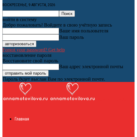
ВОСКРЕСЕНЬЕ, 9 АВГУСТА, 2026
войти в систему
Добро пожаловать! Войдите в свою учётную запись
Ваше имя пользователя
Ваш пароль
Forgot your password? Get help
восстановление пароля
Восстановите свой пароль
Ваш адрес электронной почты
Пароль будет выслан Вам по электронной почте.
Женский онлайн
Главная
журнал